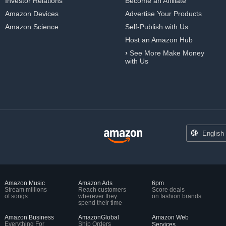
Investor Relations
Become an Affiliate
Amazon Devices
Advertise Your Products
Amazon Science
Self-Publish with Us
Host an Amazon Hub
›
See More Make Money
with Us
English
Amazon Music
Amazon Ads
6pm
Stream millions
Reach customers
Score deals
of songs
wherever they
on fashion brands
spend their time
Amazon Business
AmazonGlobal
Amazon Web
Everything For
Ship Orders
Services