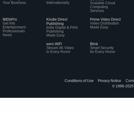
Your Business
Internationally
Scalable Cloud
Computing
Services
IMDbPro
Kindle Direct
Prime Video Direct
Get Info
Video Distribution
Publishing
Entertainment
Made Easy
Indie Digital & Print
Professionals
Publishing
Need
Made Easy
eero WiFi
Blink
Stream 4K Video
Smart Security
in Every Room
for Every Home
Conditions of Use
Privacy Notice
Cons
© 1996-2025, 