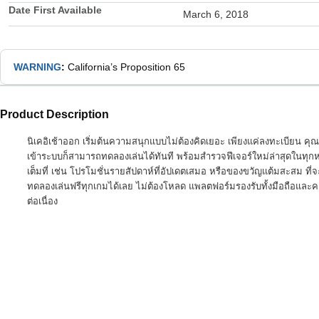
Date First Available
March 6, 2018
WARNING
:
California’s Proposition 65
Product Description
นิเคอิเช้าออก เริ่มต้นความสนุกแบบไม่ต้องคิดเยอะ เพียงแค่ลงทะเบียน คุ
เข้าระบบก็สามารถทดลองเล่นได้ทันที พร้อมสำรวจฟีเจอร์ใหม่ล่าสุดในทุก
เต็มที่ เช่น โปรโมชั่นรายสัปดาห์ที่อัปเดตเสมอ หรือของขวัญแต้มสะสม ที่จะ
ทดลองเล่นฟรีทุกเกมได้เลย ไม่ต้องโหลด แพลตฟอร์มรองรับทั้งมือถือและคอ
ต่อเนื่อง