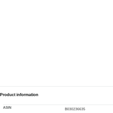
Product information
ASIN
B030236635