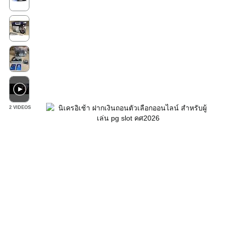
2 VIDEOS