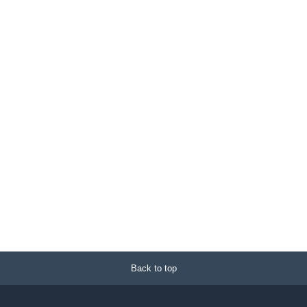
Back to top