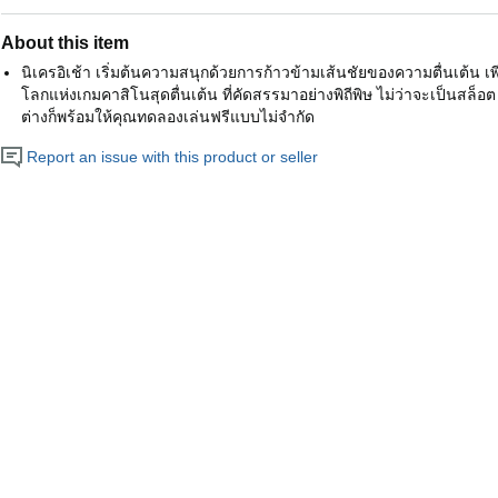
About this item
นิเครอิเช้า เริ่มต้นความสนุกด้วยการก้าวข้ามเส้นชัยของความตื่นเต้น เพ
โลกแห่งเกมคาสิโนสุดตื่นเต้น ที่คัดสรรมาอย่างพิถีพิษ ไม่ว่าจะเป็นสล็อต
ต่างก็พร้อมให้คุณทดลองเล่นฟรีแบบไม่จำกัด
Report an issue with this product or seller