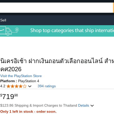
Sell
นิเครอิเช้า ฝากเงินถอนตัวเลือกออนไลน์ สำหรั
คศ2026
Visit the PlayStation Store
Platform :
PlayStation 4
4.2
394 ratings
719
$
98
$123.86 Shipping & Import Charges to Thailand
Details
Only 1 left in stock - order soon.