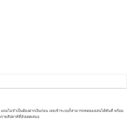
าย แถมไม่จำเป็นต้องฝากเงินก่อน เลยเข้าระบบก็สามารถทดลองเล่นได้ทันที พร้อม
นรายสัปดาห์ที่อัปเดตเสมอ