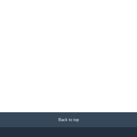
Back to top