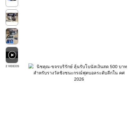
2 VIDEOS