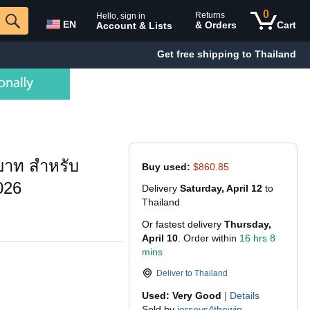
0
Returns
Hello, sign in
EN
& Orders
Cart
Account & Lists
Get free shipping to Thailand
 บาท สำหรับ
Buy used:
$860.85
026
Delivery
Saturday, April 12
to
Thailand
Or fastest delivery
Thursday,
April 10
. Order within
16 hrs 8
mins
Deliver to
Thailand
Used: Very Good
|
Details
Sold by
jerseys4thewin