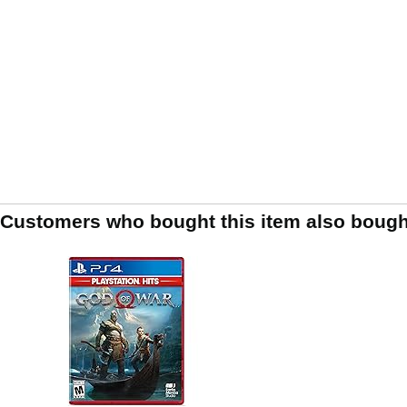
Customers who bought this item also bough