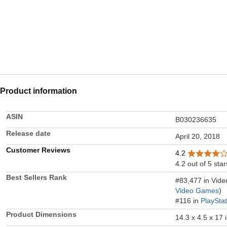
Product information
ASIN
B030236635
Release date
April 20, 2018
Customer Reviews
4.2
4.2 out of 5 star
Best Sellers Rank
#83,477 in Vid
Video Games
)
#116 in
PlaySta
Product Dimensions
14.3 x 4.5 x 17