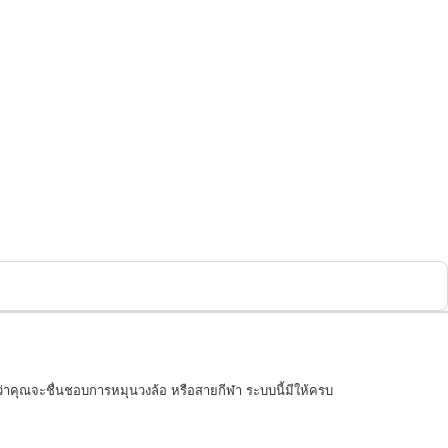
่ว่าคุณจะชื่นชอบการหมุนวงล้อ หรือสายกีฬา ระบบนี้มีให้ครบ