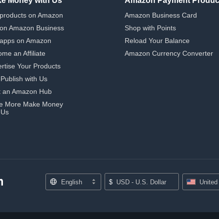
e Money with Us
Amazon Payment Produc
 products on Amazon
Amazon Business Card
 on Amazon Business
Shop with Points
 apps on Amazon
Reload Your Balance
me an Affiliate
Amazon Currency Converter
rtise Your Products
-Publish with Us
t an Amazon Hub
e More Make Money
 Us
English
$
USD - U.S. Dollar
United