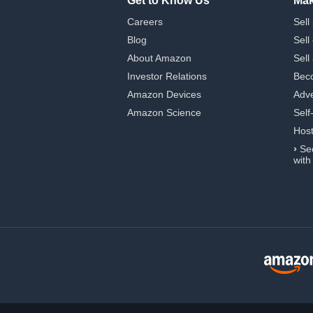
Get to Know Us
Mak
Careers
Sell
Blog
Sell
About Amazon
Sell
Investor Relations
Beco
Amazon Devices
Adve
Amazon Science
Self
Hos
›
Se
with