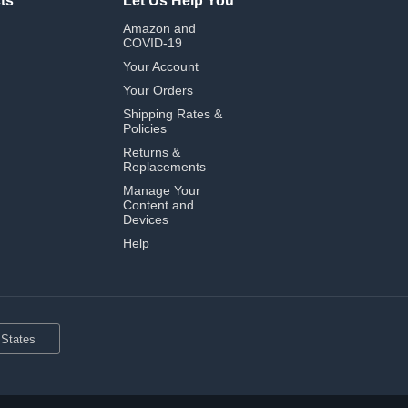
ts
Let Us Help You
Amazon and
COVID-19
Your Account
Your Orders
Shipping Rates &
Policies
Returns &
Replacements
Manage Your
Content and
Devices
Help
 States