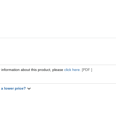
 information about this product, please
click here.
[PDF ]
t a lower price?