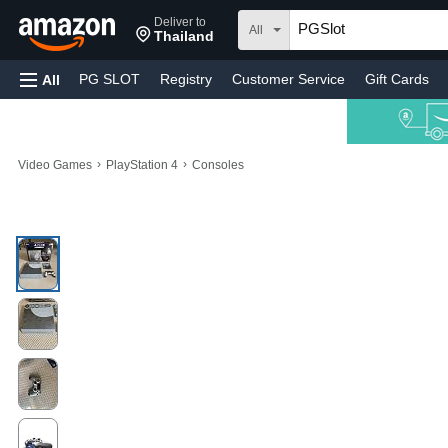
Deliver to
All
Thailand
PG SLOT
Registry
Customer Service
Gift Cards
All
›
›
Video Games
PlayStation 4
Consoles