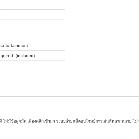
5
Entertainment
equired. (included)
ี ไม่มีข้อผูกมัด เพียงคลิกเข้ามา ระบบล้ำยุคนี้ตอบโจทย์การเล่นที่หลากหลาย ไม