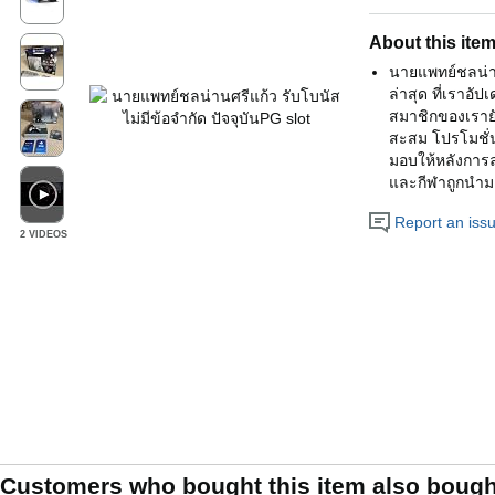
About this ite
นายแพทย์ชลน่าน
ล่าสุด ที่เราอ
สมาชิกของเราย
สะสม โปรโมชั่น
มอบให้หลังการ
และกีฬาถูกนำมาไว
Report an issue
2 VIDEOS
Customers who bought this item also bough