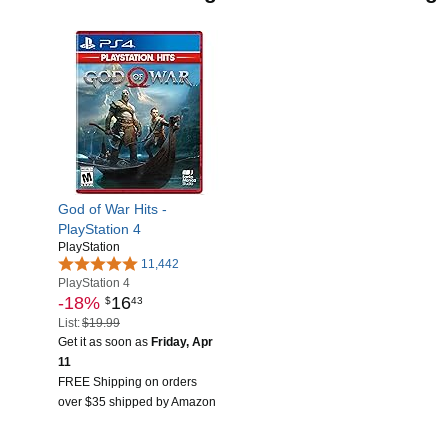
God of War Hits -
PlayStation 4
PlayStation
11,442
PlayStation 4
-18%
16
$
43
List:
$19.99
Get it as soon as
Friday, Apr
11
FREE Shipping on orders
over $35 shipped by Amazon