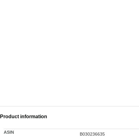
Product information
ASIN
B030236635