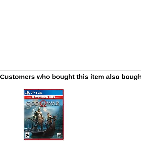
Customers who bought this item also bough