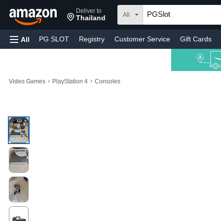
Deliver to
All
Thailand
PG SLOT
Registry
Customer Service
Gift Cards
All
›
›
Video Games
PlayStation 4
Consoles