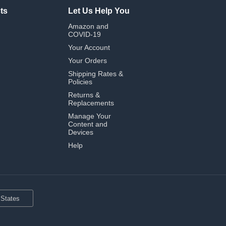
ts
Let Us Help You
Amazon and
COVID-19
Your Account
Your Orders
Shipping Rates &
Policies
Returns &
Replacements
Manage Your
Content and
Devices
Help
 States