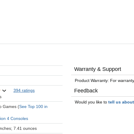
Warranty & Support
Product Warranty: For warranty
Feedback
394 ratings
s
Would you like to
tell us abou
eo Games (
See Top 100 in
tion 4 Consoles
 inches; 7.41 ounces