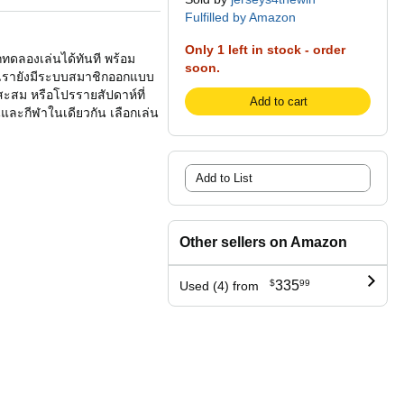
Fulfilled by Amazon
Only 1 left in stock - order
ทดลองเล่นได้ทันที พร้อม
soon.
มเรายังมีระบบสมาชิกออกแบบ
มสะสม หรือโปรรายสัปดาห์ที่
Add to cart
นและกีฬาในเดียวกัน เลือกเล่น
Add to List
Other sellers on Amazon
$
335
99
Used (4) from