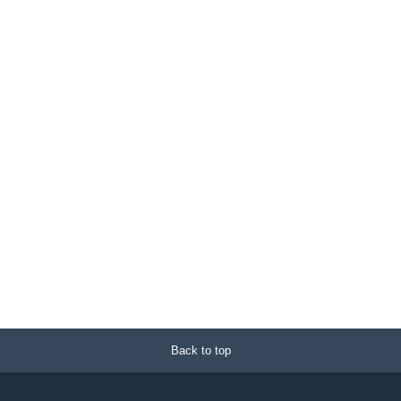
Back to top