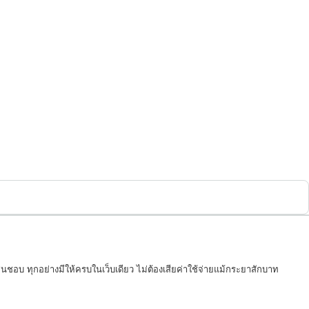
่นชอบ ทุกอย่างมีให้ครบในเว็บเดียว ไม่ต้องเสียค่าใช้จ่ายแม้กระยาสักบาท