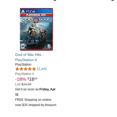
God of War Hits -
PlayStation 4
PlayStation
11,442
PlayStation 4
-18%
16
$
43
List:
$19.99
Get it as soon as
Friday, Apr
11
FREE Shipping on orders
over $35 shipped by Amazon