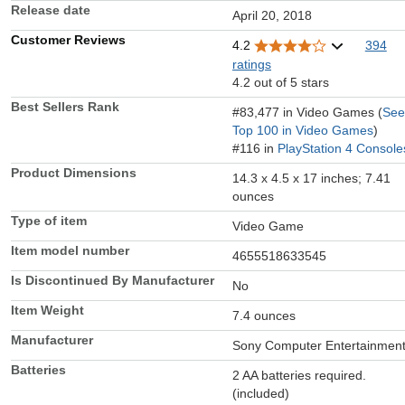
Release date
April 20, 2018
Customer Reviews
4.2
394
ratings
4.2 out of 5 stars
Best Sellers Rank
#83,477 in Video Games (
See
Top 100 in Video Games
)
#116 in
PlayStation 4 Console
Product Dimensions
14.3 x 4.5 x 17 inches; 7.41
ounces
Type of item
Video Game
Item model number
4655518633545
Is Discontinued By Manufacturer
No
Item Weight
7.4 ounces
Manufacturer
Sony Computer Entertainmen
Batteries
2 AA batteries required.
(included)