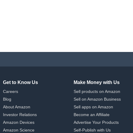
Get to Know Us
Make Money with Us
Careers
Sell products on Amazon
Blog
Sell on Amazon Business
About Amazon
Sell apps on Amazon
Investor Relations
Become an Affiliate
Amazon Devices
Advertise Your Products
Amazon Science
Self-Publish with Us