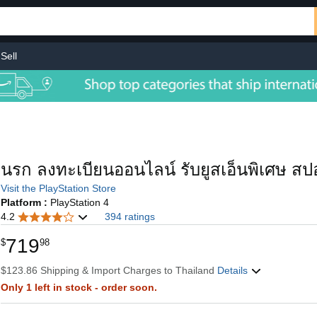
Sell
นรก ลงทะเบียนออนไลน์ รับยูสเอ็นพิเศษ สปอ
Visit the PlayStation Store
Platform :
PlayStation 4
4.2
394 ratings
719
$
98
$123.86 Shipping & Import Charges to Thailand
Details
Only 1 left in stock - order soon.