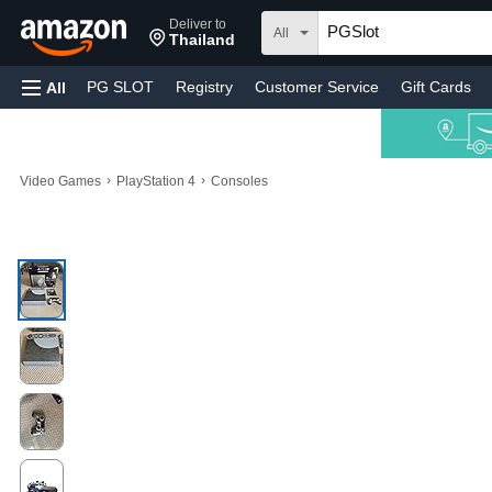
Deliver to
All
Thailand
PG SLOT
Registry
Customer Service
Gift Cards
All
›
›
Video Games
PlayStation 4
Consoles