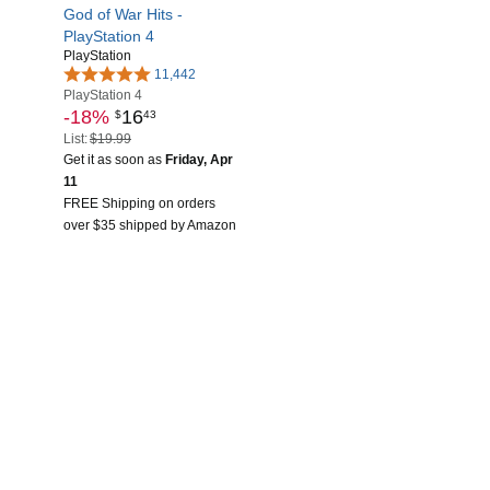
God of War Hits -
PlayStation 4
PlayStation
11,442
PlayStation 4
-18%
16
$
43
List:
$19.99
Get it as soon as
Friday, Apr
11
FREE Shipping on orders
over $35 shipped by Amazon