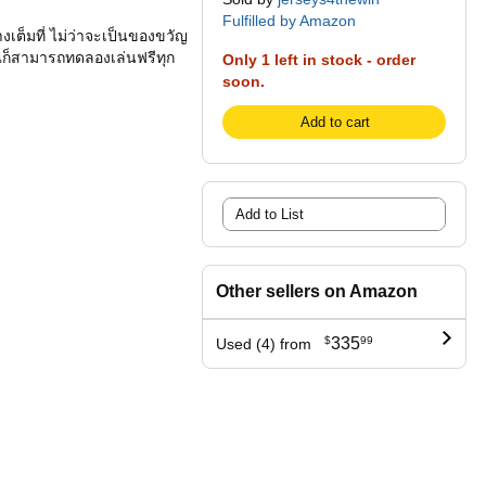
Fulfilled by Amazon
เต็มที่ ไม่ว่าจะเป็นของขวัญ
ุณก็สามารถทดลองเล่นฟรีทุก
Only 1 left in stock - order
soon.
Add to cart
Add to List
Other sellers on Amazon
$
335
99
Used (4) from