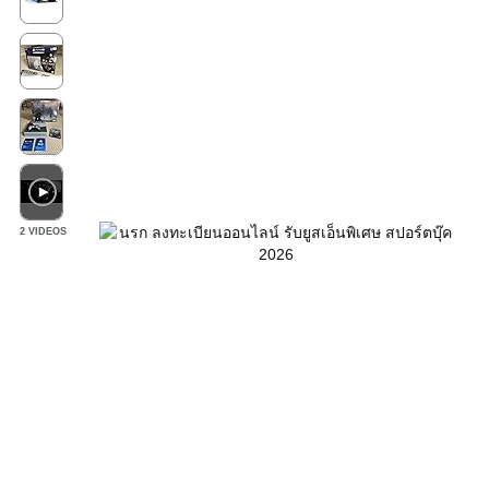
2 VIDEOS