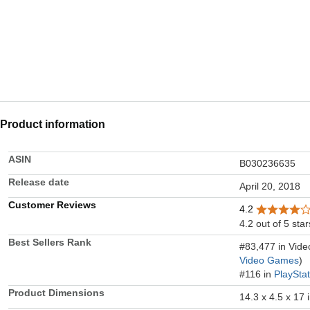
Product information
ASIN
B030236635
Release date
April 20, 2018
Customer Reviews
4.2
4.2 out of 5 star
Best Sellers Rank
#83,477 in Vid
Video Games
)
#116 in
PlaySta
Product Dimensions
14.3 x 4.5 x 17