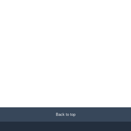
Back to top