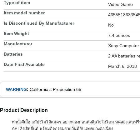
Type of item
Video Game
Item model number
465551863354
Is Discontinued By Manufacturer
No
Item Weight
7.4 ounces
Manufacturer
Sony Computer 
Batteries
2 AA batteries r
Date First Available
March 6, 2018
WARNING
:
California’s Proposition 65
Product Description
ท่านั่งผีเสื้อ แม้ยังไม่ได้สมัคร อยากลองก่อนตัดสินใจใช่ไหม ทดลองเล่นฟรี
API ลิขสิทธิ์แท้ พร้อมกิจกรรมรายวันที่อัปเดตอย่างต่อเนื่อง