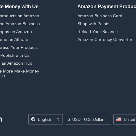
e Money with Us
Amazon Payment Produc
 products on Amazon
Amazon Business Card
 on Amazon Business
Shop with Points
 apps on Amazon
Reload Your Balance
me an Affiliate
Amazon Currency Converter
rtise Your Products
-Publish with Us
t an Amazon Hub
e More Make Money
 Us
English
$
USD - U.S. Dollar
United