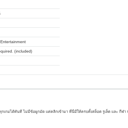
5
Entertainment
equired. (included)
ทุกเกมได้ทันที ไม่มีข้อผูกมัด แค่คลิกเข้ามา ที่นี่มีให้ครบทั้งสล็อต รูเล็ต และ