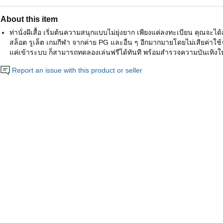
About this item
ท่านั่งผีเสื้อ เริ่มต้นความสนุกแบบไม่ยุ่งยาก เพียงแค่ลงทะเบียน คุณจะได
สล็อต รูเล็ต เกมกีฬา จากค่าย PG และอื่น ๆ อีกมากมายโดยไม่เสียค่าใช้
แค่เข้าระบบ ก็สามารถทดลองเล่นฟรีได้ทันที พร้อมสำรวจความบันเทิงใ
Report an issue with this product or seller