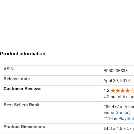
Product information
ASIN
B030236635
Release date
April 20, 2018
Customer Reviews
4.2
4.2 out of 5 star
Best Sellers Rank
#83,477 in Vid
Video Games
)
#116 in
PlaySta
Product Dimensions
14.3 x 4.5 x 17