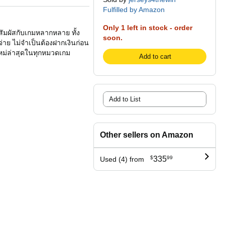
Fulfilled by Amazon
Only 1 left in stock - order
้สัมผัสกับเกมหลากหลาย ทั้ง
soon.
จ่าย ไม่จำเป็นต้องฝากเงินก่อน
หม่ล่าสุดในทุกหมวดเกม
Add to cart
Add to List
Other sellers on Amazon
$
335
99
Used (4) from