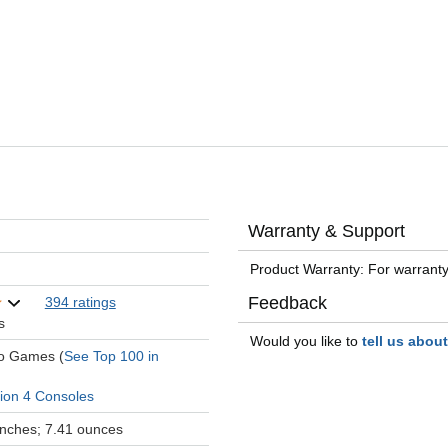
Warranty & Support
Product Warranty: For warranty
Feedback
394 ratings
s
Would you like to
tell us abou
eo Games (
See Top 100 in
tion 4 Consoles
 inches; 7.41 ounces