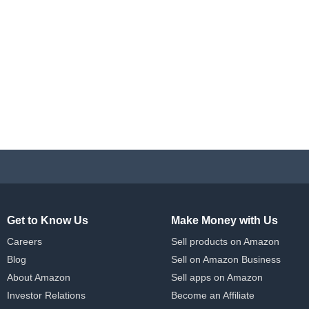
Get to Know Us
Make Money with Us
Careers
Sell products on Amazon
Blog
Sell on Amazon Business
About Amazon
Sell apps on Amazon
Investor Relations
Become an Affiliate