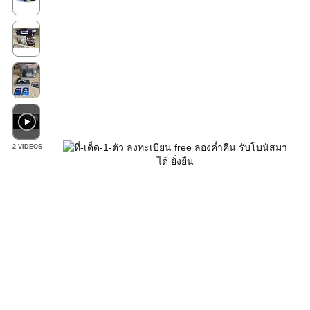
2 VIDEOS