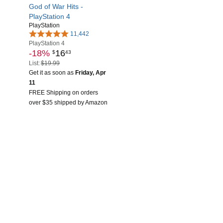
God of War Hits -
PlayStation 4
PlayStation
11,442
PlayStation 4
-18%
16
$
43
List:
$19.99
Get it as soon as
Friday, Apr
11
FREE Shipping on orders
over $35 shipped by Amazon