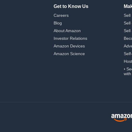
Get to Know Us
Mak
Careers
Sell
Blog
Sell
About Amazon
Sell
Investor Relations
Beco
Amazon Devices
Adve
Amazon Science
Self
Hos
›
Se
with