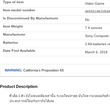
Type of item
Video Game
Item model number
465551863354
Is Discontinued By Manufacturer
No
Item Weight
7.4 ounces
Manufacturer
Sony Computer 
Batteries
2 AA batteries r
Date First Available
March 6, 2018
WARNING
:
California’s Proposition 65
Product Description
ที่-เด็ด-1-ตัว ยังไม่หมดเพียงเท่านั้น ระบบใหม่ล่าสุด มั่นใจความปลอดภัยด้วย 
ประสบการณ์ใหม่กับเรากันได้เลย