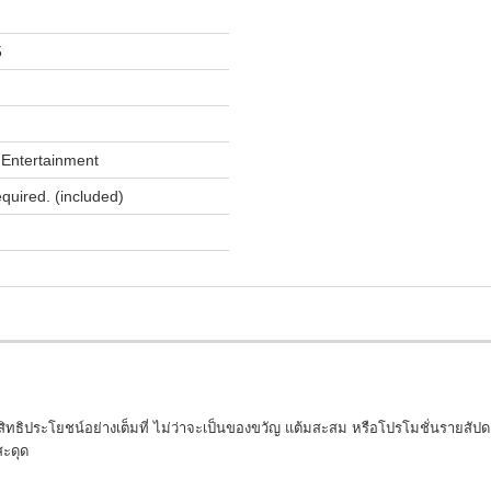
5
Entertainment
equired. (included)
ทธิประโยชน์อย่างเต็มที่ ไม่ว่าจะเป็นของขวัญ แต้มสะสม หรือโปรโมชั่นรายสัปดาห
สะดุด