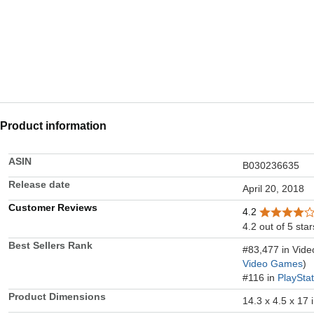
Product information
ASIN
B030236635
Release date
April 20, 2018
Customer Reviews
4.2
4.2 out of 5 star
Best Sellers Rank
#83,477 in Vid
Video Games
)
#116 in
PlaySta
Product Dimensions
14.3 x 4.5 x 17