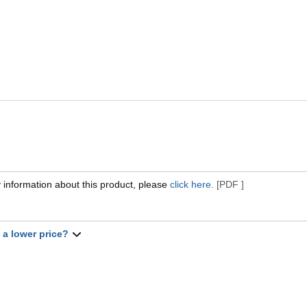
 information about this product, please
click here.
[PDF ]
t a lower price?