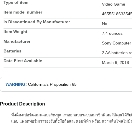
Type of item
Video Game
Item model number
465551863354
Is Discontinued By Manufacturer
No
Item Weight
7.4 ounces
Manufacturer
Sony Computer 
Batteries
2 AA batteries r
Date First Available
March 6, 2018
WARNING
:
California’s Proposition 65
Product Description
ที่-เด็ด-สปอร์ต-แมน-สปอร์ต-พูล เราออกแบบระบบสมาชิกพิเศษให้คุณได้รับสิ
แอป แพลตฟอร์มเรารองรับทั้งมือถือและคอมพิพิว พร้อมความลื่นไหลไม่มี