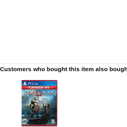
Customers who bought this item also bough