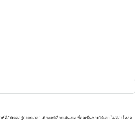
์ที่อัปเดตอยู่ตลอดเวลา เพียงแค่เลือกเล่นเกม ที่คุณชื่นชอบได้เลย ไม่ต้องโหลด