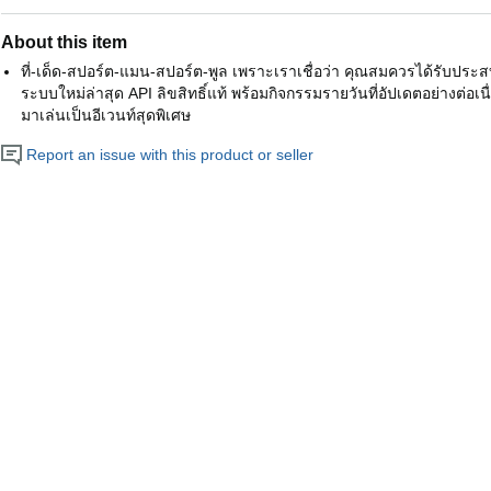
About this item
ที่-เด็ด-สปอร์ต-แมน-สปอร์ต-พูล เพราะเราเชื่อว่า คุณสมควรได้รับประสบ
ระบบใหม่ล่าสุด API ลิขสิทธิ์แท้ พร้อมกิจกรรมรายวันที่อัปเดตอย่างต่อเนื่
มาเล่นเป็นอีเวนท์สุดพิเศษ
Report an issue with this product or seller