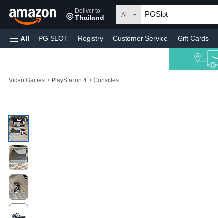
Deliver to
All
Thailand
PG SLOT
Registry
Customer Service
Gift Cards
All
›
›
Video Games
PlayStation 4
Consoles