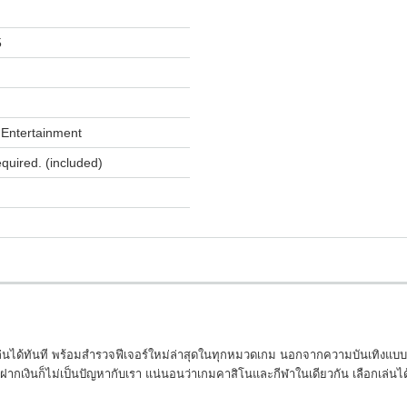
5
Entertainment
equired. (included)
เล่นได้ทันที พร้อมสำรวจฟีเจอร์ใหม่ล่าสุดในทุกหมวดเกม นอกจากความบันเทิงแบบจั
การฝากเงินก็ไม่เป็นปัญหากับเรา แน่นอนว่าเกมคาสิโนและกีฬาในเดียวกัน เลือกเ