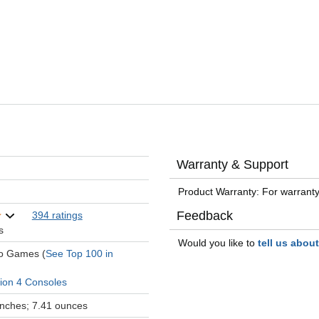
Warranty & Support
Product Warranty: For warranty
Feedback
394 ratings
s
Would you like to
tell us abou
eo Games (
See Top 100 in
tion 4 Consoles
 inches; 7.41 ounces