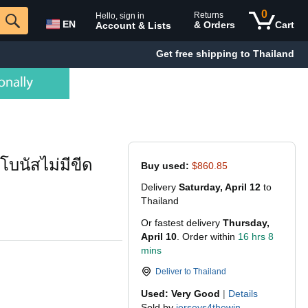
0
Returns
Hello, sign in
EN
& Orders
Cart
Account & Lists
Get free shipping to Thailand
โบนัสไม่มีขีด
Buy used:
$860.85
Delivery
Saturday, April 12
to
Thailand
Or fastest delivery
Thursday,
April 10
. Order within
16 hrs 8
mins
Deliver to
Thailand
Used: Very Good
|
Details
Sold by
jerseys4thewin