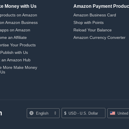
e Money with Us
Amazon Payment Produc
 products on Amazon
Amazon Business Card
 on Amazon Business
Shop with Points
 apps on Amazon
Reload Your Balance
me an Affiliate
Amazon Currency Converter
rtise Your Products
-Publish with Us
t an Amazon Hub
e More Make Money
 Us
English
$
USD - U.S. Dollar
United