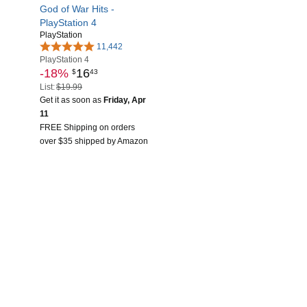
God of War Hits -
PlayStation 4
PlayStation
11,442
PlayStation 4
-18%
16
$
43
List:
$19.99
Get it as soon as
Friday, Apr
11
FREE Shipping on orders
over $35 shipped by Amazon