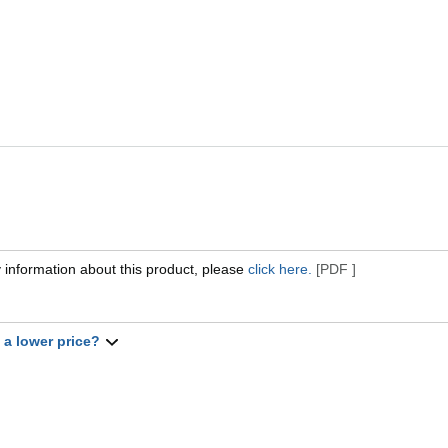
 information about this product, please
click here.
[PDF ]
t a lower price?