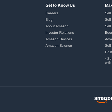
Get to Know Us
Mak
Careers
Sell
Blog
Sell
About Amazon
Sell
Investor Relations
Beco
Amazon Devices
Adve
Amazon Science
Self
Hos
›
Se
with