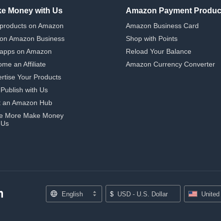
e Money with Us
Amazon Payment Produc
 products on Amazon
Amazon Business Card
 on Amazon Business
Shop with Points
 apps on Amazon
Reload Your Balance
me an Affiliate
Amazon Currency Converter
rtise Your Products
-Publish with Us
t an Amazon Hub
e More Make Money
 Us
English
$
USD - U.S. Dollar
United