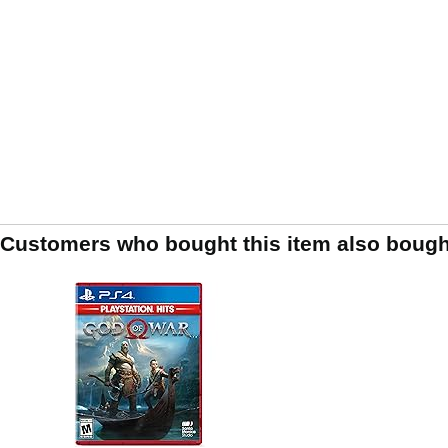
Customers who bought this item also bough