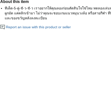
About this item
ทีเด็ด-5-คู่-ชั-ว-ชั-ว เราอยากให้คุณลองก่อนตัดสินใจใช่ไหม ทดลองเล่นฟรี
ผูกมัด แค่คลิกเข้ามา ไม่ว่าคุณจะชอบเกมแนวหมุนวงล้อ หรือสายกีฬา ที่นี
และของขวัญหลังลงทะเบียน
Report an issue with this product or seller