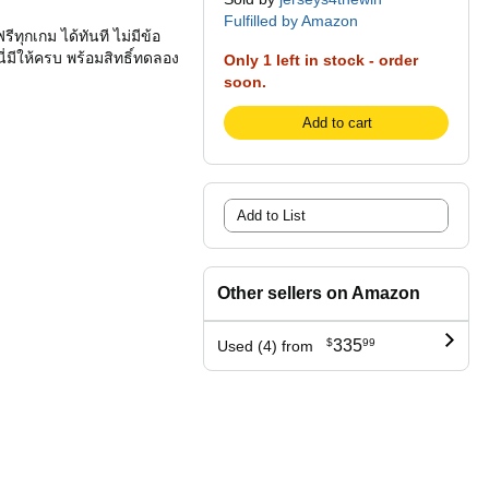
Fulfilled by Amazon
ทุกเกม ได้ทันที ไม่มีข้อ
่มีให้ครบ พร้อมสิทธิ์ทดลอง
Only 1 left in stock - order
soon.
Add to cart
Add to List
Other sellers on Amazon
$
335
99
Used (4) from