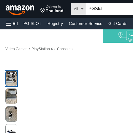
Deliver to
All
Thailand
PG SLOT
Registry
Customer Service
Gift Cards
All
›
›
Video Games
PlayStation 4
Consoles