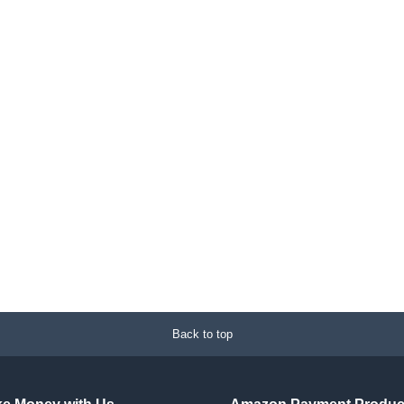
Back to top