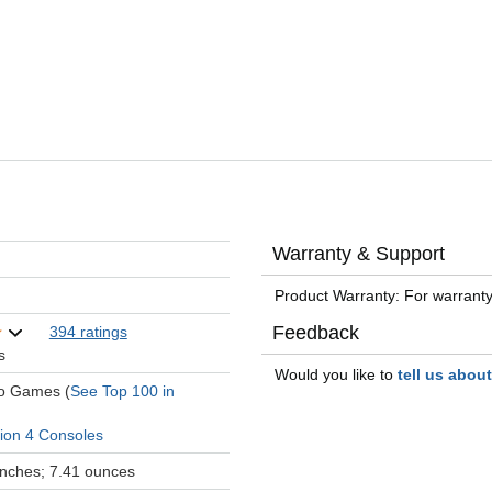
Warranty & Support
Product Warranty: For warranty
Feedback
394 ratings
s
Would you like to
tell us abou
eo Games (
See Top 100 in
tion 4 Consoles
 inches; 7.41 ounces