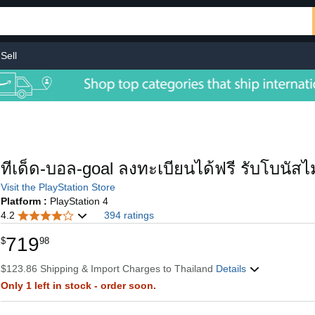
Sell
ทีเด็ด-บอล-goal ลงทะเบียนได้ฟรี รับโบนัสไ
Visit the PlayStation Store
Platform :
PlayStation 4
4.2
394 ratings
719
$
98
$123.86 Shipping & Import Charges to Thailand
Details
Only 1 left in stock - order soon.