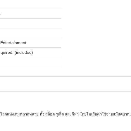
5
Entertainment
equired. (included)
ึงโลกแห่งเกมหลากหลาย ทั้ง สล็อต รูเล็ต และกีฬา โดยไม่เสียค่าใช้จ่ายแม้แต่บาทเ