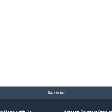
Back to top