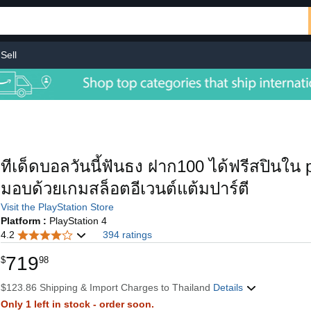
Sell
ทีเด็ดบอลวันนี้ฟันธง ฝาก100 ได้ฟรีสปินใน p
มอบด้วยเกมสล็อตอีเวนต์แต้มปาร์ตี
Visit the PlayStation Store
Platform :
PlayStation 4
4.2
394 ratings
719
$
98
$123.86 Shipping & Import Charges to Thailand
Details
Only 1 left in stock - order soon.