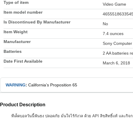
Type of item
Video Game
Item model number
465551863354
Is Discontinued By Manufacturer
No
Item Weight
7.4 ounces
Manufacturer
Sony Computer 
Batteries
2 AA batteries r
Date First Available
March 6, 2018
WARNING
:
California’s Proposition 65
Product Description
ทีเด็ดบอลวันนี้ฟันธง ปลอดภัย มั่นใจไร้กังวล ด้วย API ลิขสิทธิ์แท้ และก