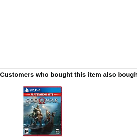
Customers who bought this item also bough