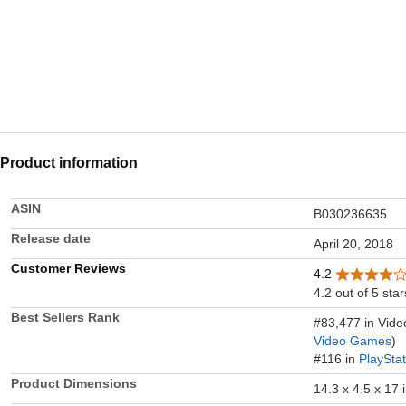
Product information
ASIN
B030236635
Release date
April 20, 2018
Customer Reviews
4.2
4.2 out of 5 star
Best Sellers Rank
#83,477 in Vid
Video Games
)
#116 in
PlaySta
Product Dimensions
14.3 x 4.5 x 17