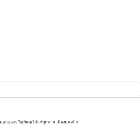
ังมอบของขวัญพิเศษให้แก่ทุกท่าน เพียงแค่คลิก