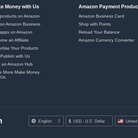
e Money with Us
Amazon Payment Produc
 products on Amazon
Amazon Business Card
 on Amazon Business
Shop with Points
 apps on Amazon
Reload Your Balance
me an Affiliate
Amazon Currency Converter
rtise Your Products
-Publish with Us
t an Amazon Hub
e More Make Money
 Us
English
$
USD - U.S. Dollar
United