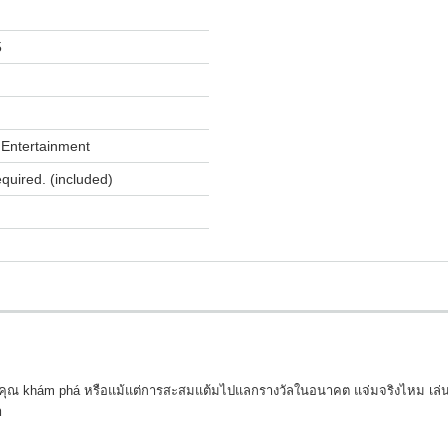
5
Entertainment
equired. (included)
ี่รอให้คุณ khám phá หรือแม้แต่การสะสมแต้มไปแลกรางวัลในอนาคต แจ่มจริงไหม เล
า