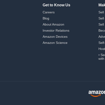
Get to Know Us
Mak
Careers
Sell
Blog
Sell
About Amazon
Sell
Investor Relations
Beco
Amazon Devices
Adve
Amazon Science
Self
Hos
›
Se
with