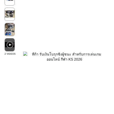
2 VIDEOS