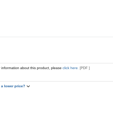
 information about this product, please
click here.
[PDF ]
t a lower price?