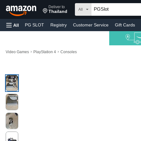
Deliver to
All
Thailand
PG SLOT
Registry
Customer Service
Gift Cards
All
›
›
Video Games
PlayStation 4
Consoles