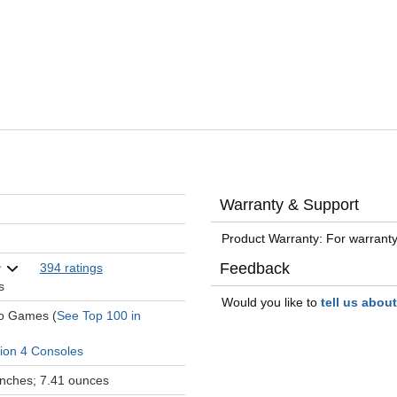
Warranty & Support
Product Warranty: For warranty
Feedback
394 ratings
s
Would you like to
tell us abou
eo Games (
See Top 100 in
tion 4 Consoles
 inches; 7.41 ounces