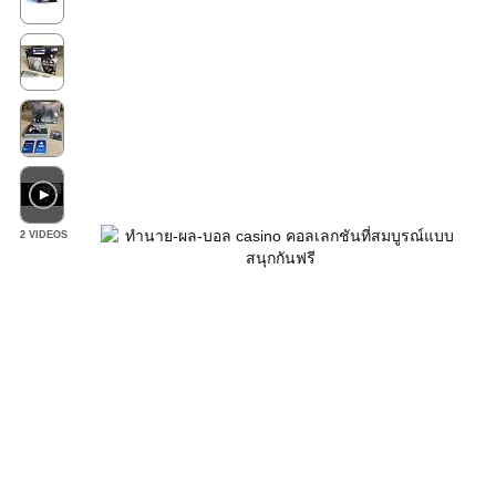
2 VIDEOS