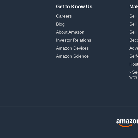
Get to Know Us
Mak
Careers
Sell
Blog
Sell
About Amazon
Sell
Investor Relations
Beco
Amazon Devices
Adve
Amazon Science
Self
Hos
›
Se
with