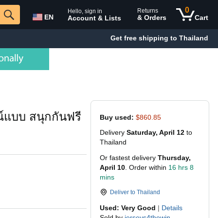
0
Returns
Hello, sign in
EN
& Orders
Cart
Account & Lists
Get free shipping to Thailand
์แบบ สนุกกันฟรี
Buy used:
$860.85
Delivery
Saturday, April 12
to
Thailand
Or fastest delivery
Thursday,
April 10
. Order within
16 hrs 8
mins
Deliver to
Thailand
Used: Very Good
|
Details
Sold by
jerseys4thewin