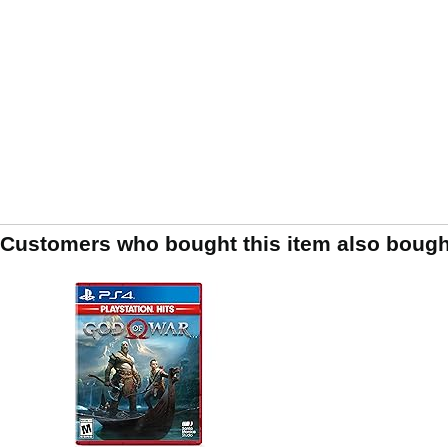
Customers who bought this item also bough