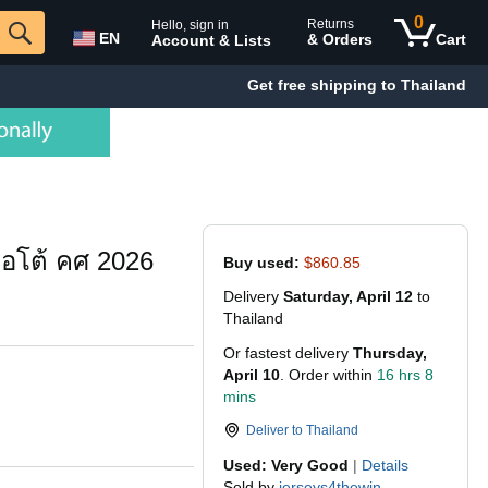
0
Returns
Hello, sign in
EN
& Orders
Cart
Account & Lists
Get free shipping to Thailand
ออโต้ คศ 2026
Buy used:
$860.85
Delivery
Saturday, April 12
to
Thailand
Or fastest delivery
Thursday,
April 10
. Order within
16 hrs 8
mins
Deliver to
Thailand
Used: Very Good
|
Details
Sold by
jerseys4thewin