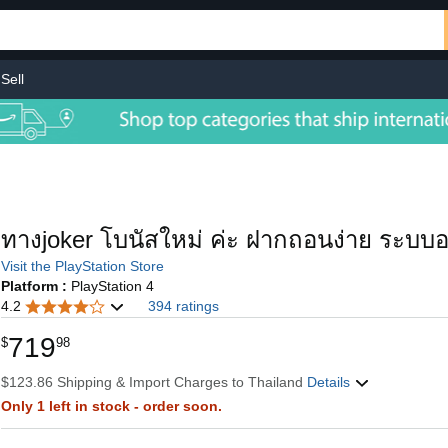
Sell
ทางjoker โบนัสใหม่ ค่ะ ฝากถอนง่าย ระบบ
Visit the PlayStation Store
Platform :
PlayStation 4
4.2
394 ratings
719
$
98
$123.86 Shipping & Import Charges to Thailand
Details
Only 1 left in stock - order soon.