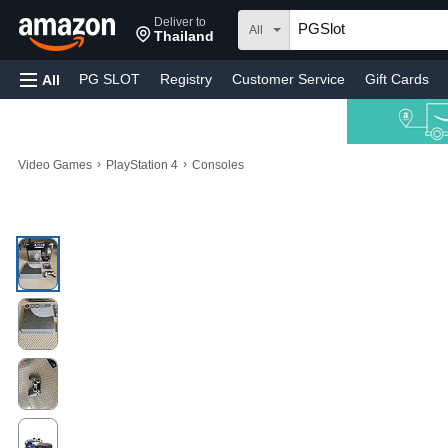
Deliver to
All
Thailand
PG SLOT
Registry
Customer Service
Gift Cards
All
›
›
Video Games
PlayStation 4
Consoles