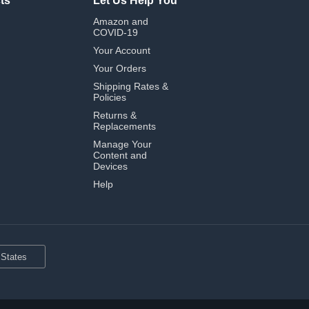
ts
Let Us Help You
Amazon and
COVID-19
Your Account
Your Orders
Shipping Rates &
Policies
Returns &
Replacements
Manage Your
Content and
Devices
Help
 States