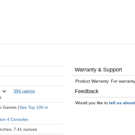
Warranty & Support
Product Warranty: For warranty
Feedback
394 ratings
s
Would you like to
tell us abou
eo Games (
See Top 100 in
tion 4 Consoles
 inches; 7.41 ounces