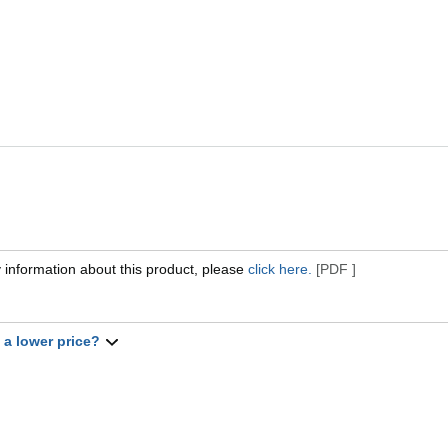
 information about this product, please
click here.
[PDF ]
t a lower price?