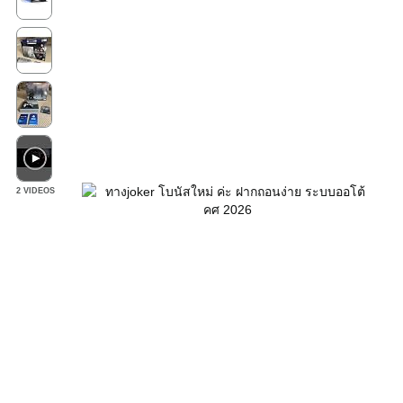
2 VIDEOS