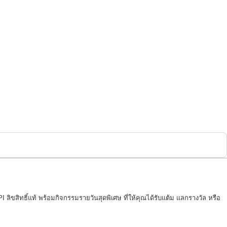
I ลิขสิทธิ์แท้ พร้อมกิจกรรมรายวันสุดพิเศษ ที่ให้คุณได้รับแต้ม แลกรางวัล หรือ