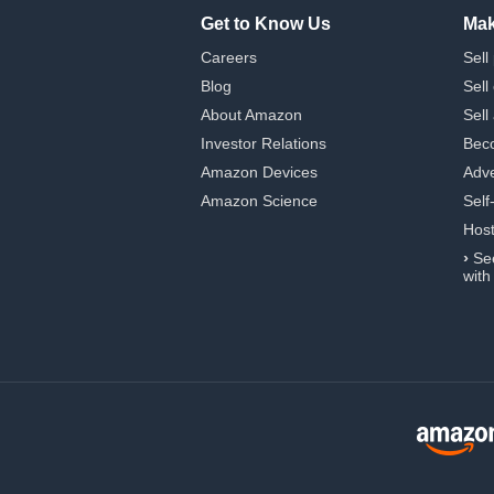
Get to Know Us
Mak
Careers
Sell
Blog
Sell
About Amazon
Sell
Investor Relations
Beco
Amazon Devices
Adve
Amazon Science
Self
Hos
›
Se
with