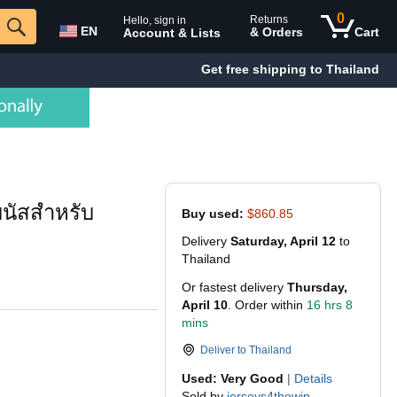
0
Returns
Hello, sign in
EN
& Orders
Cart
Account & Lists
Get free shipping to Thailand
บนัสสำหรับ
Buy used:
$860.85
Delivery
Saturday, April 12
to
Thailand
Or fastest delivery
Thursday,
April 10
. Order within
16 hrs 8
mins
Deliver to
Thailand
Used: Very Good
|
Details
Sold by
jerseys4thewin