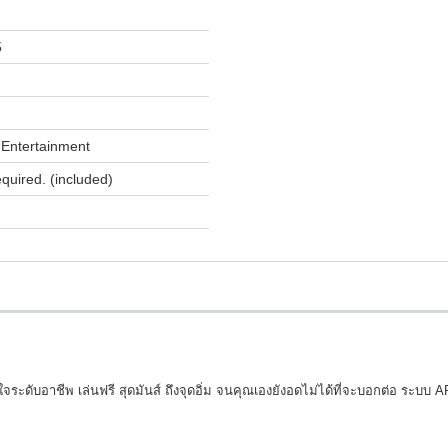
5
Entertainment
equired. (included)
ระดับอาชีพ เล่นฟรี สุดมันส์ ถึงจุดอิ่ม จนคุณเองยังอดไม่ได้ที่จะบอกต่อ ระบบ AP