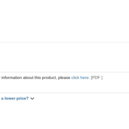
 information about this product, please
click here.
[PDF ]
t a lower price?