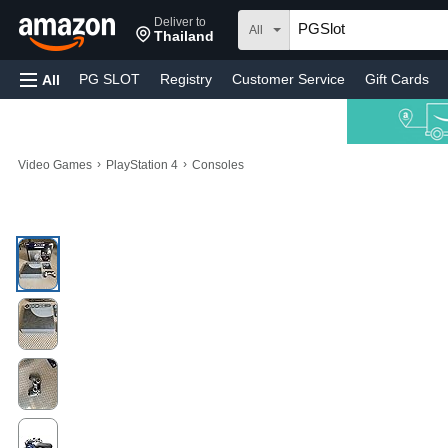
Deliver to
All
Thailand
PG SLOT
Registry
Customer Service
Gift Cards
All
›
›
Video Games
PlayStation 4
Consoles