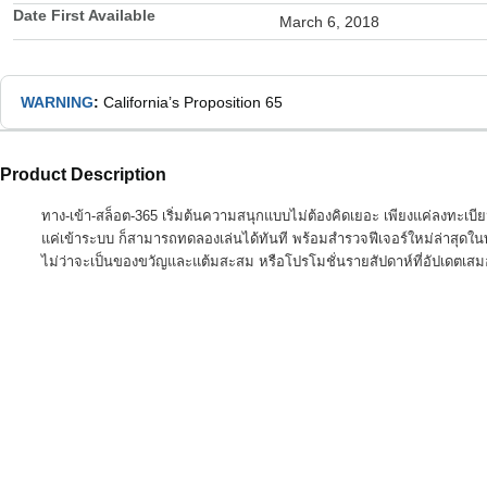
Date First Available
March 6, 2018
WARNING
:
California’s Proposition 65
Product Description
ทาง-เข้า-สล็อต-365 เริ่มต้นความสนุกแบบไม่ต้องคิดเยอะ เพียงแค่ลงทะเบี
แค่เข้าระบบ ก็สามารถทดลองเล่นได้ทันที พร้อมสำรวจฟีเจอร์ใหม่ล่าสุดใน
ไม่ว่าจะเป็นของขวัญและแต้มสะสม หรือโปรโมชั่นรายสัปดาห์ที่อัปเดตเสม