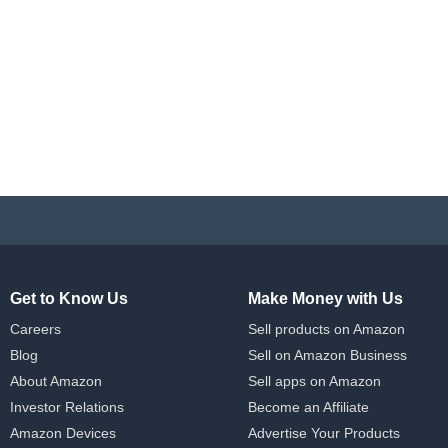
Get to Know Us
Make Money with Us
Careers
Sell products on Amazon
Blog
Sell on Amazon Business
About Amazon
Sell apps on Amazon
Investor Relations
Become an Affiliate
Amazon Devices
Advertise Your Products