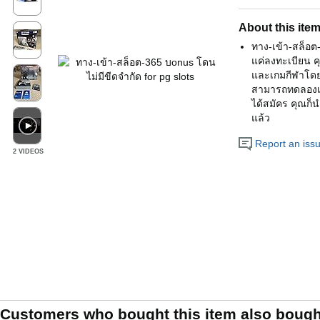
About this ite
ทาง-เข้า-สล็อต
แค่ลงทะเบียน ค
และเกมกีฬาโดยไม
สามารถทดลองเล่
ได้สมัคร คุณก็
แล้ว
Report an issue
2 VIDEOS
Customers who bought this item also bough