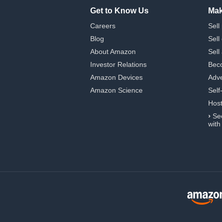
Get to Know Us
Mak
Careers
Sell
Blog
Sell
About Amazon
Sell
Investor Relations
Beco
Amazon Devices
Adve
Amazon Science
Self
Hos
›
Se
with