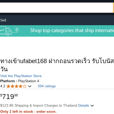
Sell
ทางเข้าufabet168 ฝากถอนรวดเร็ว รับโบนัส
วัน
Visit the PlayStation Store
Platform :
PlayStation 4
4.2
394 ratings
719
$
98
$123.86 Shipping & Import Charges to Thailand
Details
Only 1 left in stock - order soon.