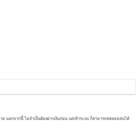
จ่าย นอกจากนี้ ไม่จำเป็นต้องฝากเงินก่อน แค่เข้าระบบ ก็สามารถทดลองเล่นได้