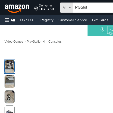
Deliver to
All
Thailand
PG SLOT
Registry
Customer Service
Gift Cards
All
›
›
Video Games
PlayStation 4
Consoles