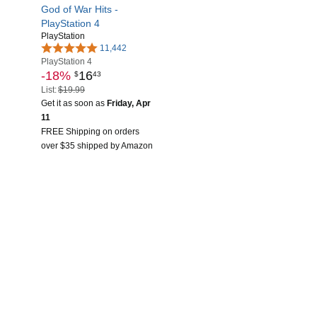
God of War Hits -
PlayStation 4
PlayStation
11,442
PlayStation 4
-18%
16
$
43
List:
$19.99
Get it as soon as
Friday, Apr
11
FREE Shipping on orders
over $35 shipped by Amazon