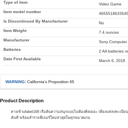
Type of item
Video Game
Item model number
465551863354
Is Discontinued By Manufacturer
No
Item Weight
7.4 ounces
Manufacturer
Sony Computer 
Batteries
2 AA batteries r
Date First Available
March 6, 2018
WARNING
:
California’s Proposition 65
Product Description
ทางเข้าufabet168 เริ่มต้นความสนุกแบบไม่ต้องคิดเยอะ เพียงแค่ลงทะเบียน
ทันที พร้อมสำรวจฟีเจอร์ใหม่ล่าสุดในทุกหมวดเกม