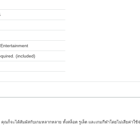
5
Entertainment
equired. (included)
 คุณก็จะได้สัมผัสกับเกมหลากหลาย ทั้งสล็อต รูเล็ต และเกมกีฬาโดยไม่เสียค่าใช้