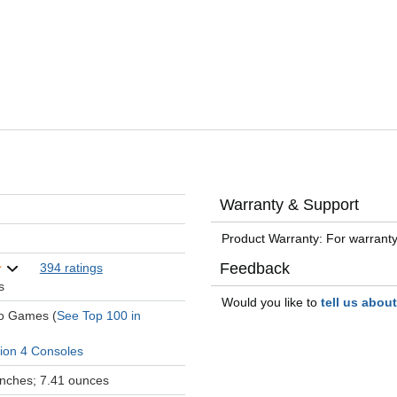
Warranty & Support
Product Warranty: For warranty
Feedback
394 ratings
s
Would you like to
tell us abou
eo Games (
See Top 100 in
tion 4 Consoles
 inches; 7.41 ounces