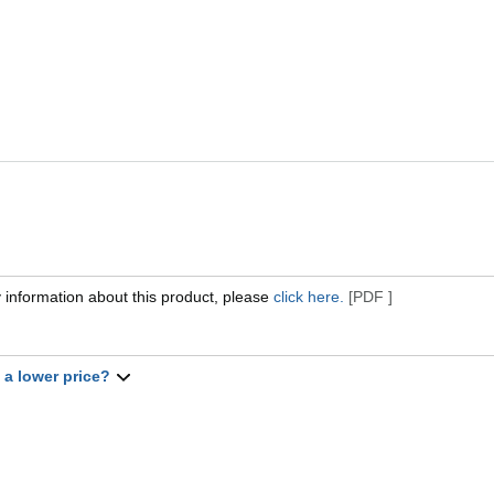
 information about this product, please
click here.
[PDF ]
t a lower price?