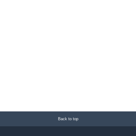
Back to top