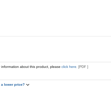
 information about this product, please
click here.
[PDF ]
t a lower price?