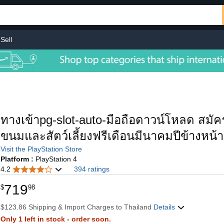
Sell
ทางเข้าpg-slot-auto-มือถือดาวน์โหลด สมัค
ขนมและสัตว์เลี้ยงฟรีเดือนมีนาคมปีข้างหน้า
Visit the PlayStation Store
Platform :
PlayStation 4
4.2
394 ratings
719
$
98
$123.86 Shipping & Import Charges to Thailand
Details
Only 1 left in stock - order soon.