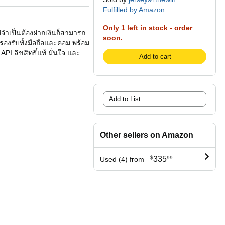
Fulfilled by Amazon
Only 1 left in stock - order
ม่จำเป็นต้องฝากเงินก็สามารถ
soon.
องรับทั้งมือถือและคอม พร้อม
I ลิขสิทธิ์แท้ มั่นใจ และ
Add to cart
Add to List
Other sellers on Amazon
$
335
99
Used (4) from