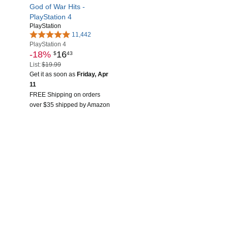
God of War Hits -
PlayStation 4
PlayStation
11,442
PlayStation 4
-18%
16
$
43
List:
$19.99
Get it as soon as
Friday, Apr
11
FREE Shipping on orders
over $35 shipped by Amazon