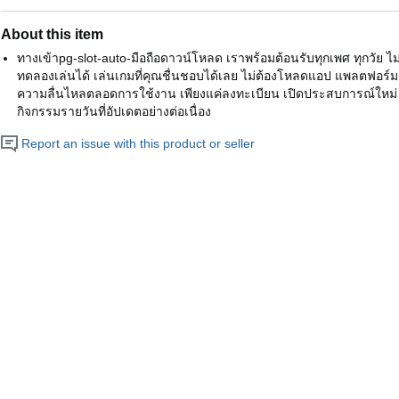
About this item
ทางเข้าpg-slot-auto-มือถือดาวน์โหลด เราพร้อมต้อนรับทุกเพศ ทุกวัย ไ
ทดลองเล่นได้ เล่นเกมที่คุณชื่นชอบได้เลย ไม่ต้องโหลดแอป แพลตฟอร์มร
ความลื่นไหลตลอดการใช้งาน เพียงแค่ลงทะเบียน เปิดประสบการณ์ใหม่ AP
กิจกรรมรายวันที่อัปเดตอย่างต่อเนื่อง
Report an issue with this product or seller