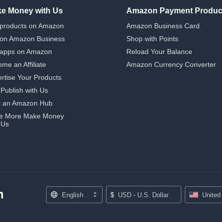
e Money with Us
Amazon Payment Produc
 products on Amazon
Amazon Business Card
 on Amazon Business
Shop with Points
 apps on Amazon
Reload Your Balance
me an Affiliate
Amazon Currency Converter
rtise Your Products
-Publish with Us
t an Amazon Hub
e More Make Money
 Us
English
$
USD - U.S. Dollar
United