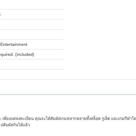
5
Entertainment
equired. (included)
ะ เพียงแค่ลงทะเบียน คุณจะได้สัมผัสเกมหลากหลายทั้งสล็อต รูเล็ต และเกมกีฬาโดย
ปสัมผัสกันได้แล้ว