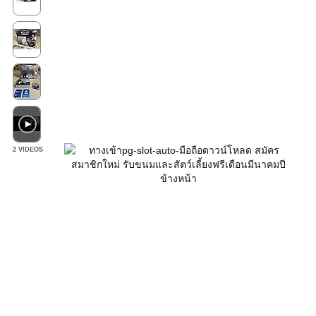
2 VIDEOS