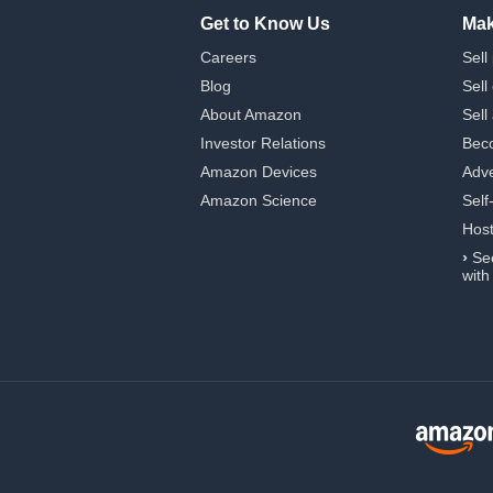
Get to Know Us
Mak
Careers
Sell
Blog
Sell
About Amazon
Sell
Investor Relations
Beco
Amazon Devices
Adve
Amazon Science
Self
Hos
›
Se
with