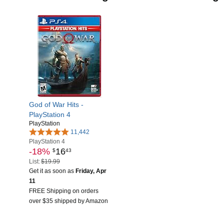
God of War Hits -
PlayStation 4
PlayStation
11,442
PlayStation 4
-18%
16
$
43
List:
$19.99
Get it as soon as
Friday, Apr
11
FREE Shipping on orders
over $35 shipped by Amazon