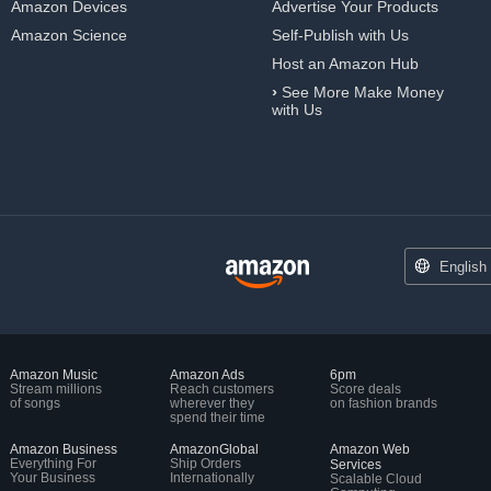
Amazon Devices
Advertise Your Products
Amazon Science
Self-Publish with Us
Host an Amazon Hub
›
See More Make Money
with Us
English
Amazon Music
Amazon Ads
6pm
Stream millions
Reach customers
Score deals
of songs
wherever they
on fashion brands
spend their time
Amazon Business
AmazonGlobal
Amazon Web
Everything For
Ship Orders
Services
Your Business
Internationally
Scalable Cloud