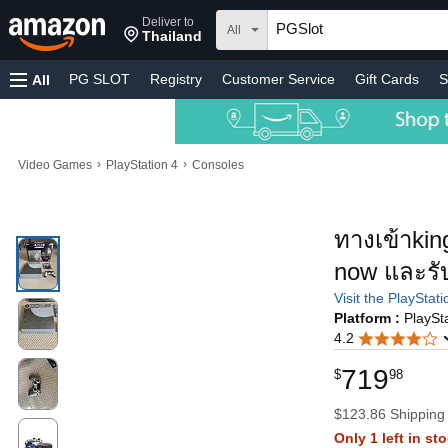
Deliver to
All
Thailand
PG SLOT
Registry
Customer Service
Gift Cards
S
All
›
›
Video Games
PlayStation 4
Consoles
ทางเข้าkin
now และรับ
Visit the PlayStat
Platform :
PlaySt
4.2
719
$
98
$123.86 Shipping
Only 1 left in st