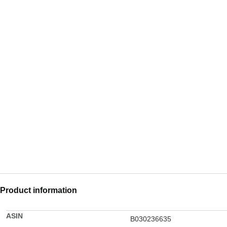
Product information
ASIN
B030236635