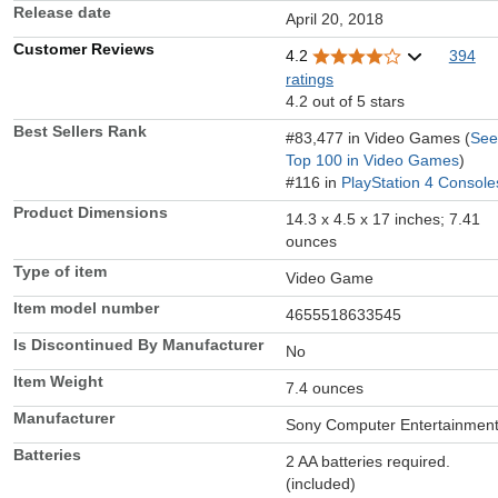
Release date
April 20, 2018
Customer Reviews
4.2
394
ratings
4.2 out of 5 stars
Best Sellers Rank
#83,477 in Video Games (
See
Top 100 in Video Games
)
#116 in
PlayStation 4 Console
Product Dimensions
14.3 x 4.5 x 17 inches; 7.41
ounces
Type of item
Video Game
Item model number
4655518633545
Is Discontinued By Manufacturer
No
Item Weight
7.4 ounces
Manufacturer
Sony Computer Entertainmen
Batteries
2 AA batteries required.
(included)