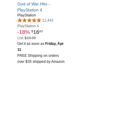
God of War Hits -
PlayStation 4
PlayStation
11,442
PlayStation 4
-18%
16
$
43
List:
$19.99
Get it as soon as
Friday, Apr
11
FREE Shipping on orders
over $35 shipped by Amazon