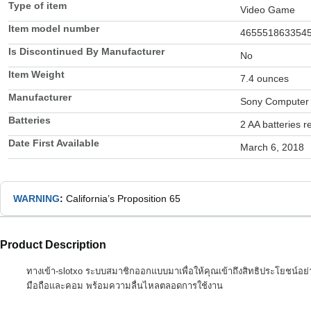
Type of item
Video Game
Item model number
465551863354
Is Discontinued By Manufacturer
No
Item Weight
7.4 ounces
Manufacturer
Sony Computer 
Batteries
2 AA batteries r
Date First Available
March 6, 2018
WARNING
:
California’s Proposition 65
Product Description
ทางเข้า-slotxo ระบบสมาชิกออกแบบมาเพื่อให้คุณเข้าถึงสิทธิประโยชน์อย่
มือถือและคอม พร้อมความลื่นไหลตลอดการใช้งาน