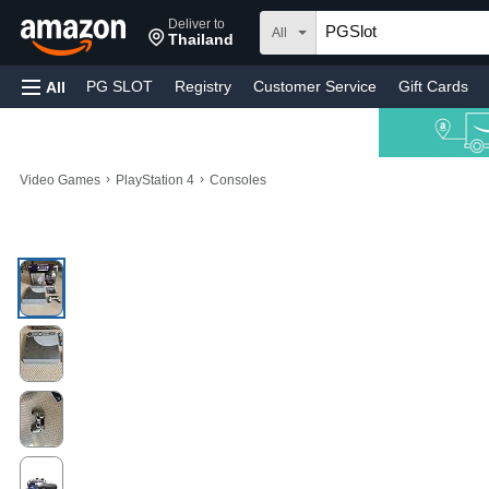
Deliver to
All
Thailand
PG SLOT
Registry
Customer Service
Gift Cards
All
›
›
Video Games
PlayStation 4
Consoles