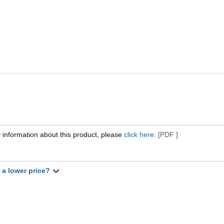
 information about this product, please
click here.
[PDF ]
t a lower price?