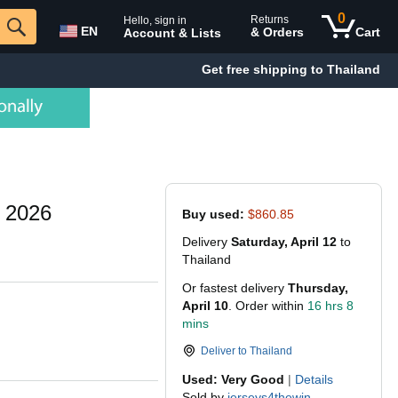
0
Returns
Hello, sign in
EN
& Orders
Cart
Account & Lists
Get free shipping to Thailand
า 2026
Buy used:
$860.85
Delivery
Saturday, April 12
to
Thailand
Or fastest delivery
Thursday,
April 10
. Order within
16 hrs 8
mins
Deliver to
Thailand
Used: Very Good
|
Details
Sold by
jerseys4thewin