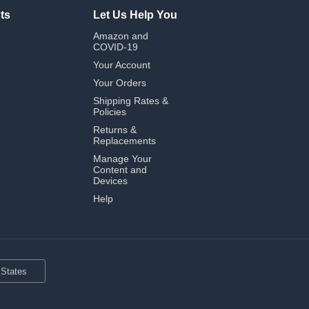
ts
Let Us Help You
Amazon and
COVID-19
Your Account
Your Orders
Shipping Rates &
Policies
Returns &
Replacements
Manage Your
Content and
Devices
Help
 States