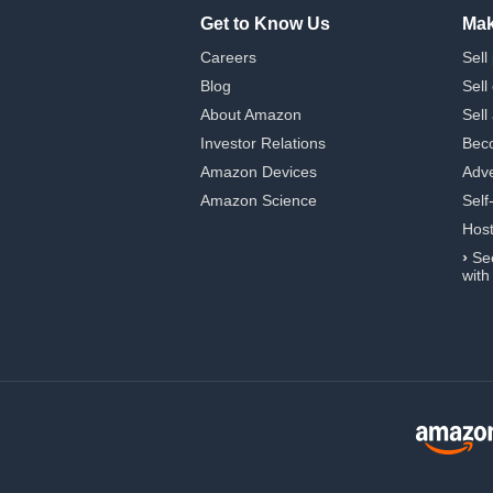
Get to Know Us
Mak
Careers
Sell
Blog
Sell
About Amazon
Sell
Investor Relations
Beco
Amazon Devices
Adve
Amazon Science
Self
Hos
›
Se
with