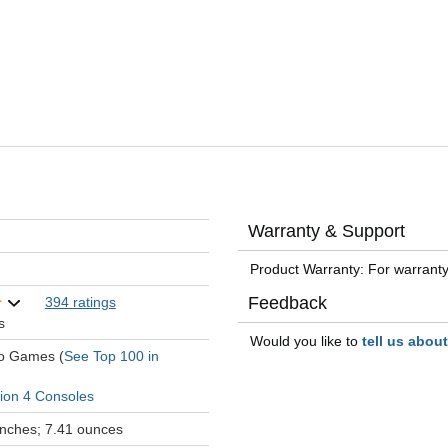
Warranty & Support
Product Warranty: For warranty
Feedback
394 ratings
s
Would you like to
tell us abou
eo Games (
See Top 100 in
tion 4 Consoles
 inches; 7.41 ounces