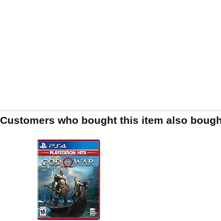
Customers who bought this item also bough