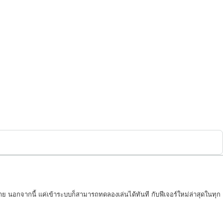
าย นอกจากนี้ แค่เข้าระบบก็สามารถทดลองเล่นได้ทันที กับฟีเจอร์ใหม่ล่าสุดในทุก