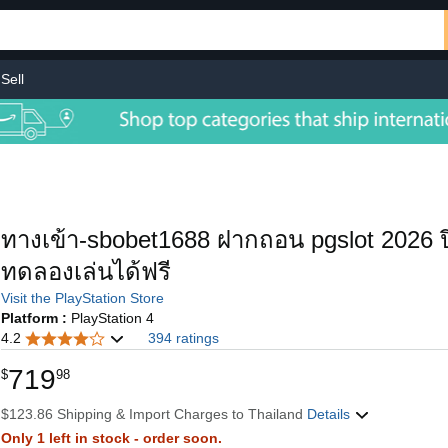
Sell
ทางเข้า-sbobet1688 ฝากถอน pgslot 2026 ป
ทดลองเล่นได้ฟรี
Visit the PlayStation Store
Platform :
PlayStation 4
4.2
394 ratings
719
$
98
$123.86 Shipping & Import Charges to Thailand
Details
Only 1 left in stock - order soon.