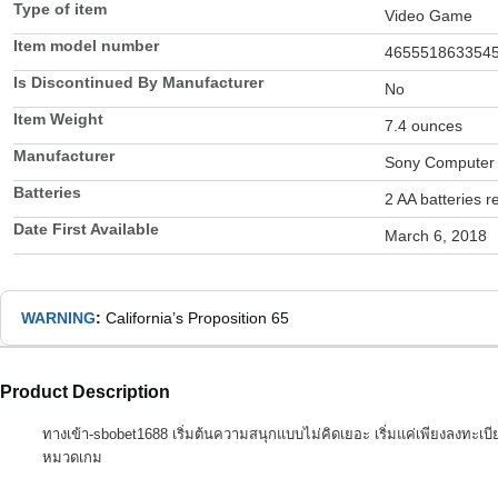
Type of item
Video Game
Item model number
465551863354
Is Discontinued By Manufacturer
No
Item Weight
7.4 ounces
Manufacturer
Sony Computer 
Batteries
2 AA batteries r
Date First Available
March 6, 2018
WARNING
:
California’s Proposition 65
Product Description
ทางเข้า-sbobet1688 เริ่มต้นความสนุกแบบไม่คิดเยอะ เริ่มแค่เพียงลงทะเบ
หมวดเกม