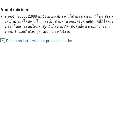
About this item
ทางเข้า-sbobet1688 แม้ยังไม่ได้สมัคร คุณก็สามารถเข้ามามีโอกาสทดล
เล่นได้ตามสไตล์คุณ ไม่ว่าจะเป็นสายหมุนวงล้อหรือสายกีฬา ที่นี่มีให้คร
ดาวน์โหลด ระบบใหม่ล่าสุด มั่นใจด้วย API ลิขสิทธิ์แท้ พร้อมกิจกรรมรายว
ความเร็วและลื่นไหลสูงสุดตลอดการใช้งาน
Report an issue with this product or seller