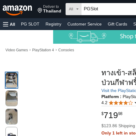
Deliver to
All
Thailand
PG SLOT
Registry
Customer Service
Gift Cards
S
All
›
›
Video Games
PlayStation 4
Consoles
ทางเข้า-สล
ป่วนกีฬาฟร
Visit the PlayStat
Platform :
PlaySt
4.2
719
$
98
$123.86 Shipping
Only 1 left in st