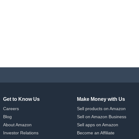
Get to Know Us
Make Money with Us
Careers
Sell products on Amazon
Blog
Sell on Amazon Business
About Amazon
Sell apps on Amazon
Investor Relations
Become an Affiliate