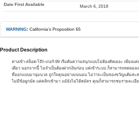
Date First Available
March 6, 2018
WARNING
:
California’s Proposition 65
Product Description
ทางเข้า-สล็อต-โจ๊ก-เกอร์-99 เริ่มต้นความสนุกแบบไม่ต้องคิดเยอะ เพียงแค
เดียว นอกจากนี้ ไม่จำเป็นต้องฝากเงินก่อน แค่เข้าระบบ ก็สามารถทดลองเ
ที่ออกแบบมานุ่มนวล ถูกใจคุณอย่างแน่นอน ไม่ว่าจะเป็นของขวัญแต้มสะส
ไม่มีข้อผูกมัด แค่คลิกเข้ามา แม้ยังไม่ได้สมัคร คุณก็สามารถชมรายละเอ