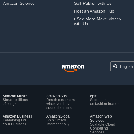
Amazon Science
Self-Publish with Us
Host an Amazon Hub
›
See More Make Money
with Us
English
Amazon Music
Amazon Ads
6pm
Stream millions
Reach customers
Score deals
of songs
wherever they
on fashion brands
spend their time
Amazon Business
AmazonGlobal
Amazon Web
Everything For
Ship Orders
Services
Your Business
Internationally
Scalable Cloud
Computing
Services