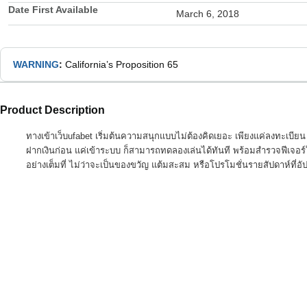
Date First Available
March 6, 2018
WARNING
:
California’s Proposition 65
Product Description
ทางเข้าเว็บufabet เริ่มต้นความสนุกแบบไม่ต้องคิดเยอะ เพียงแค่ลงทะเบียน
ฝากเงินก่อน แค่เข้าระบบ ก็สามารถทดลองเล่นได้ทันที พร้อมสำรวจฟีเจอร
อย่างเต็มที่ ไม่ว่าจะเป็นของขวัญ แต้มสะสม หรือโปรโมชั่นรายสัปดาห์ที่อั