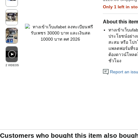
Only 1 left in st
About this ite
ทางเข้าเว็บufa
ประโยชน์อย่างเ
สะสม หรือ โปรโม
แพลตฟอร์มที่รอง
ต้องดาวน์โหลดใ
ชั่วโมง
2 VIDEOS
Report an issue
Customers who bought this item also bough