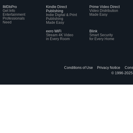
IMDbPro
Kindle Direct
Prime Video Direct
Get Info
Video Distribution
Publishing
Entertainment
Made Easy
Indie Digital & Print
Professionals
Publishing
Need
Made Easy
eero WiFi
Blink
Stream 4K Video
Smart Security
in Every Room
for Every Home
Conditions of Use
Privacy Notice
Cons
© 1996-2025, 