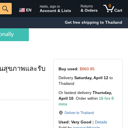
0
Returns
Hello, sign in
EN
& Orders
Cart
Account & Lists
Get free shipping to Thailand
ยนสุขภาพและรับ
Buy used:
$860.85
Delivery
Saturday, April 12
to
Thailand
Or fastest delivery
Thursday,
April 10
. Order within
16 hrs 8
mins
Deliver to
Thailand
Used: Very Good
|
Details
Sold by
jerseys4thewin