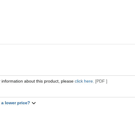
 information about this product, please
click here.
[PDF ]
t a lower price?