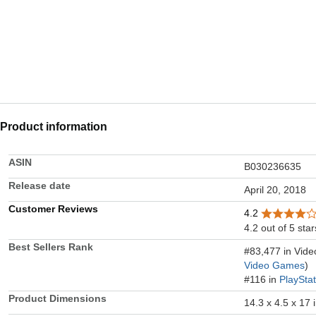
Product information
ASIN
B030236635
Release date
April 20, 2018
Customer Reviews
4.2
4.2 out of 5 star
Best Sellers Rank
#83,477 in Vid
Video Games
)
#116 in
PlaySta
Product Dimensions
14.3 x 4.5 x 17