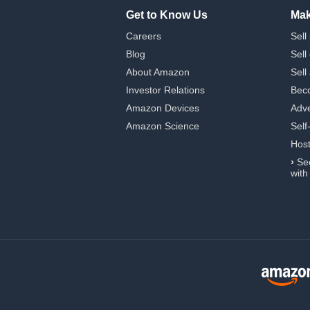
Get to Know Us
Mak
Careers
Sell
Blog
Sell
About Amazon
Sell
Investor Relations
Beco
Amazon Devices
Adve
Amazon Science
Self
Hos
›
Se
with