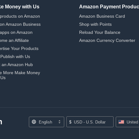
e Money with Us
Amazon Payment Produc
 products on Amazon
Amazon Business Card
 on Amazon Business
Shop with Points
 apps on Amazon
Reload Your Balance
me an Affiliate
Amazon Currency Converter
rtise Your Products
-Publish with Us
t an Amazon Hub
e More Make Money
 Us
English
$
USD - U.S. Dollar
United