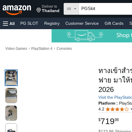
Deliver to
All
Thailand
PG SLOT
Registry
Customer Service
Gift Cards
S
All
›
›
Video Games
PlayStation 4
Consoles
ทางเข้าสํา
ฟาย มาให้
2026
Visit the PlayStat
Platform :
PlaySt
4.2
719
$
98
$123.86 Shipping