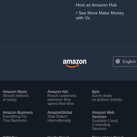
Host an Amazon Hub
›
See More Make Money
with Us
English
Amazon Music
Amazon Ads
6pm
Stream millions
Reach customers
Score deals
of songs
wherever they
on fashion brands
spend their time
Amazon Business
AmazonGlobal
Amazon Web
Everything For
Ship Orders
Services
Your Business
Internationally
Scalable Cloud
Computing
Services