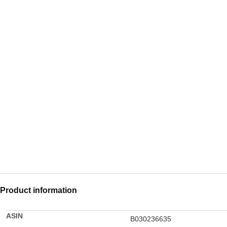
Product information
ASIN
B030236635