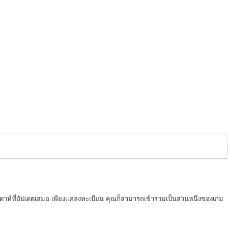
ดาห์ที่อัปเดตเสมอ เพียงแค่ลงทะเบียน คุณก็สามารถเข้าร่วมเป็นส่วนหนึ่งของเกม