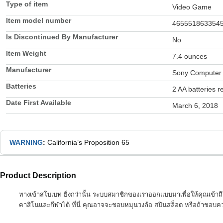
Type of item
Video Game
Item model number
465551863354
Is Discontinued By Manufacturer
No
Item Weight
7.4 ounces
Manufacturer
Sony Computer 
Batteries
2 AA batteries r
Date First Available
March 6, 2018
WARNING
:
California’s Proposition 65
Product Description
ทางเข้าสโบเบท ยิ่งกว่านั้น ระบบสมาชิกของเราออกแบบมาเพื่อให้คุณเข้าถึ
คาสิโนและกีฬาได้ ที่นี่ คุณอาจจะชอบหมุนวงล้อ สปินสล็อต หรือถ้าชอบควา