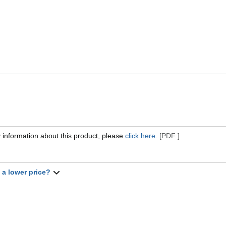
 information about this product, please
click here.
[PDF ]
t a lower price?