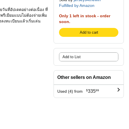
Fulfilled by Amazon
นที่อัปเดตอย่างต่อเนื่อง ที่
พรีเมียมแบบไม่ต้องจ่ายเพิ่ม
Only 1 left in stock - order
งลงทะเบียนแล้วเริ่มเล่น
soon.
Add to cart
Add to List
Other sellers on Amazon
$
335
99
Used (4) from