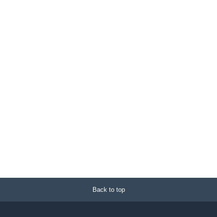
Back to top