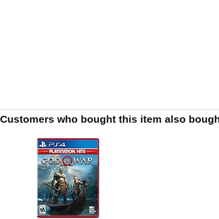
Customers who bought this item also bough