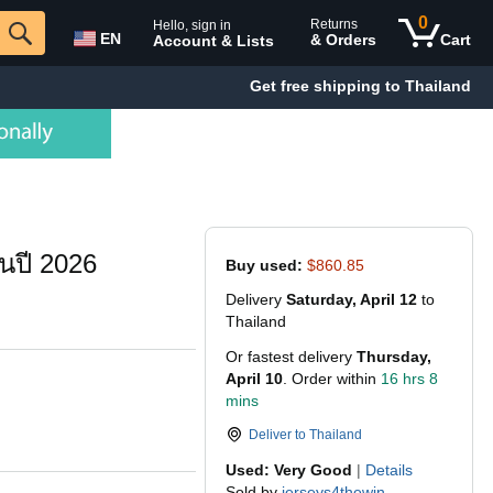
0
Returns
Hello, sign in
EN
& Orders
Cart
Account & Lists
Get free shipping to Thailand
อนปี 2026
Buy used:
$860.85
Delivery
Saturday, April 12
to
Thailand
Or fastest delivery
Thursday,
April 10
. Order within
16 hrs 8
mins
Deliver to
Thailand
Used: Very Good
|
Details
Sold by
jerseys4thewin