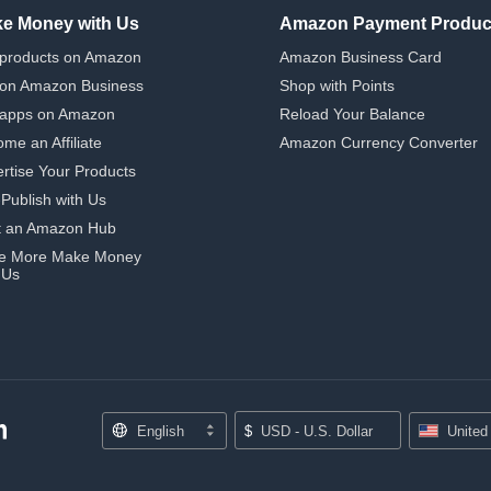
e Money with Us
Amazon Payment Produc
 products on Amazon
Amazon Business Card
 on Amazon Business
Shop with Points
 apps on Amazon
Reload Your Balance
me an Affiliate
Amazon Currency Converter
rtise Your Products
-Publish with Us
t an Amazon Hub
e More Make Money
 Us
English
$
USD - U.S. Dollar
United