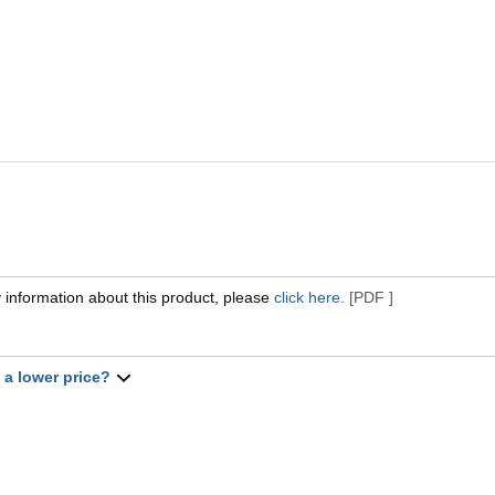
 information about this product, please
click here.
[PDF ]
t a lower price?