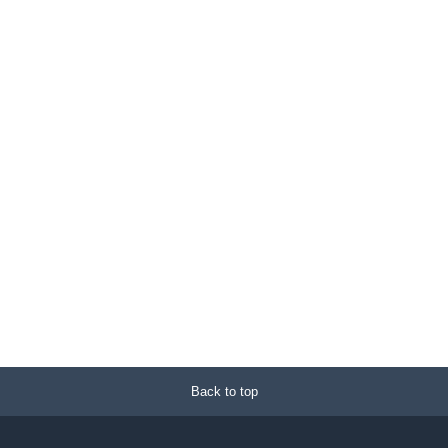
Back to top