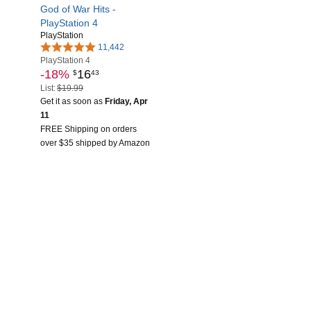
God of War Hits -
PlayStation 4
PlayStation
11,442
PlayStation 4
-18%
16
$
43
List:
$19.99
Get it as soon as
Friday, Apr
11
FREE Shipping on orders
over $35 shipped by Amazon