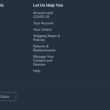
ts
Let Us Help You
Amazon and
COVID-19
Your Account
Your Orders
Shipping Rates &
Policies
Returns &
Replacements
Manage Your
Content and
Devices
Help
 States