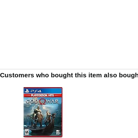
Customers who bought this item also bough