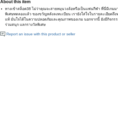
About this item
ทางเข้าสล็อต38 ไม่ว่าคุณจะสายหมุนวงล้อหรือเป็นแฟนกีฬา ที่นี่มีเกมมา
พิเศษทดลองแล้ว ของขวัญหลังลงทะเบียน เรายังใส่ใจในรายละเอียดถึงทุก
แท้ มั่นใจได้ในความปลอดภัยและคุณภาพของเกม นอกจากนี้ ยังมีกิจกรรม
ร่วมสนุก แลกรางวัลพิเศษ
Report an issue with this product or seller