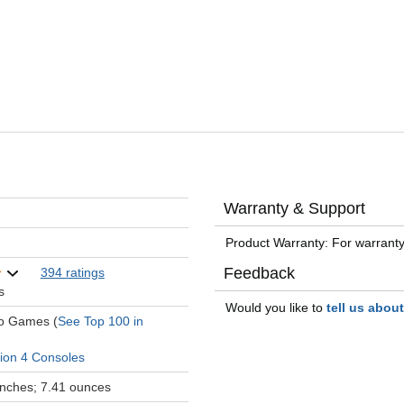
Warranty & Support
Product Warranty: For warranty
Feedback
394 ratings
s
Would you like to
tell us abou
eo Games (
See Top 100 in
tion 4 Consoles
 inches; 7.41 ounces