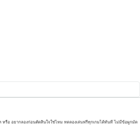
หรือ อยากลองก่อนตัดสินใจใช่ไหม ทดลองเล่นฟรีทุกเกมได้ทันที ไม่มีข้อผูกมัด