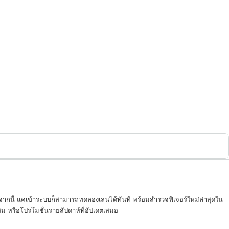
จากนี้ แค่เข้าระบบก็สามารถทดลองเล่นได้ทันที พร้อมสำรวจฟีเจอร์ใหม่ล่าสุดใน
สม หรือโปรโมชั่นรายสัปดาห์ที่อัปเดตเสมอ