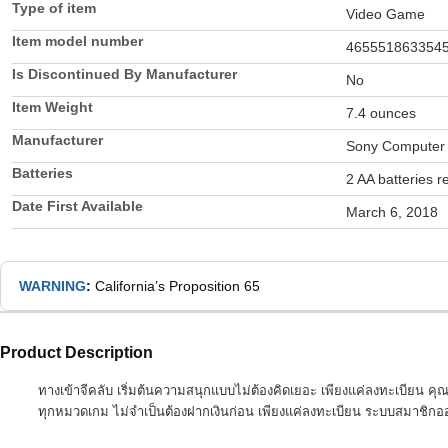
Type of item
Video Game
Item model number
465551863354
Is Discontinued By Manufacturer
No
Item Weight
7.4 ounces
Manufacturer
Sony Computer 
Batteries
2 AA batteries r
Date First Available
March 6, 2018
WARNING
:
California’s Proposition 65
Product Description
ทางเข้าจีคลับ เริ่มต้นความสนุกแบบไม่ต้องคิดเยอะ เพียงแค่ลงทะเบียน คุ
ทุกหมวดเกม ไม่จำเป็นต้องฝากเงินก่อน เพียงแค่ลงทะเบียน ระบบสมาชิกออก