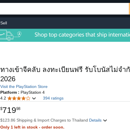
Sell
ทางเข้าจีคลับ ลงทะเบียนฟรี รับโบนัสไม่จำก
2026
Visit the PlayStation Store
Platform :
PlayStation 4
4.2
394 ratings
719
$
98
$123.86 Shipping & Import Charges to Thailand
Details
Only 1 left in stock - order soon.