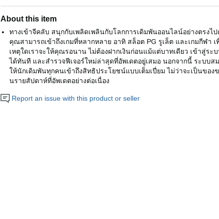
About this item
ทางเข้าจีคลับ สนุกกับเพลิดเพลินกับโลกการเดิมพันออนไลน์อย่างตรงไป
คุณสามารถเข้าถึงเกมที่หลากหลาย อาทิ สล็อต PG รูเล็ต และเกมกีฬา เพื
เหตุใดเราจะให้คุณรอนาน ไม่ต้องฝากเงินก่อนแม้แต่บาทเดียว เข้าสู่ร
ได้ทันที และสำรวจฟีเจอร์ใหม่ล่าสุดที่อัพเดตอยู่เสมอ นอกจากนี้ ระบบ
ให้นักเดิมพันทุกคนเข้าถึงสิทธิประโยชน์แบบเต็มเปี่ยม ไม่ว่าจะเป็นขอ
นรายสัปดาห์ที่อัพเดตอย่างต่อเนื่อง
Report an issue with this product or seller