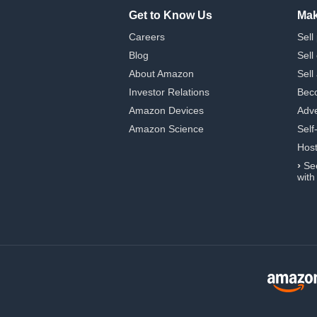
Get to Know Us
Mak
Careers
Sell
Blog
Sell
About Amazon
Sell
Investor Relations
Beco
Amazon Devices
Adve
Amazon Science
Self
Hos
›
Se
with