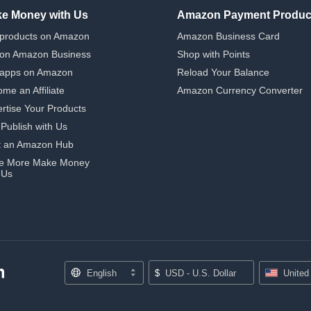
e Money with Us
Amazon Payment Produc
 products on Amazon
Amazon Business Card
 on Amazon Business
Shop with Points
 apps on Amazon
Reload Your Balance
me an Affiliate
Amazon Currency Converter
rtise Your Products
-Publish with Us
t an Amazon Hub
e More Make Money
 Us
English
$
USD - U.S. Dollar
United