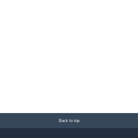
Back to top