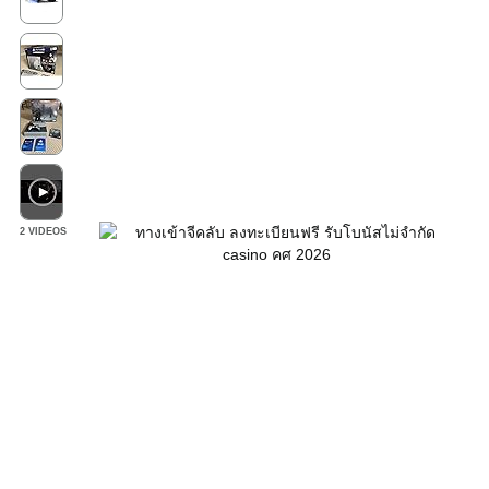
2 VIDEOS