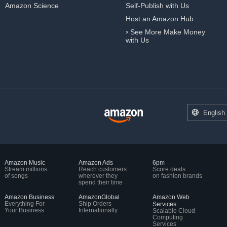
Amazon Science
Self-Publish with Us
Host an Amazon Hub
›
See More Make Money
with Us
English
Amazon Music
Amazon Ads
6pm
Stream millions
Reach customers
Score deals
of songs
wherever they
on fashion brands
spend their time
Amazon Business
AmazonGlobal
Amazon Web
Everything For
Ship Orders
Services
Your Business
Internationally
Scalable Cloud
Computing
Services