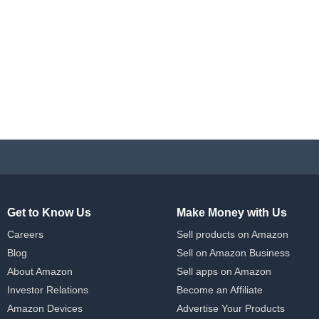
Get to Know Us
Make Money with Us
Careers
Sell products on Amazon
Blog
Sell on Amazon Business
About Amazon
Sell apps on Amazon
Investor Relations
Become an Affiliate
Amazon Devices
Advertise Your Products