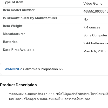
Type of item
Video Game
Item model number
465551863354
Is Discontinued By Manufacturer
No
Item Weight
7.4 ounces
Manufacturer
Sony Computer 
Batteries
2 AA batteries r
Date First Available
March 6, 2018
WARNING
:
California’s Proposition 65
Product Description
ทดลองslot ระบบสมาชิกออกแบบมาเพื่อให้คุณเข้าถึงสิทธิประโยชน์อย่างเต็ม
เล่นได้ตามสไตล์คุณ พร้อมสะสมแต้มไปแลกรางวัลในอนาคต