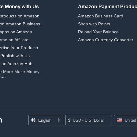
e Money with Us
Amazon Payment Produc
 products on Amazon
Amazon Business Card
 on Amazon Business
Shop with Points
 apps on Amazon
Reload Your Balance
me an Affiliate
Amazon Currency Converter
rtise Your Products
-Publish with Us
t an Amazon Hub
e More Make Money
 Us
English
$
USD - U.S. Dollar
United