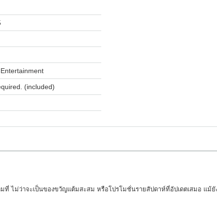
5
Entertainment
equired. (included)
ที่ ไม่ว่าจะเป็นของขวัญแต้มสะสม หรือโปรโมชั่นรายสัปดาห์ที่อัปเดตเสมอ แม้ยัง