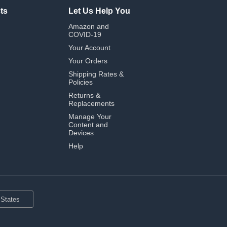
ts
Let Us Help You
Amazon and
COVID-19
Your Account
Your Orders
Shipping Rates &
Policies
Returns &
Replacements
Manage Your
Content and
Devices
Help
 States