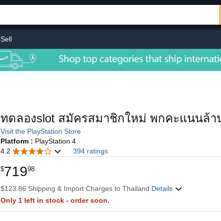
Sell
ทดลองslot สมัครสมาชิกใหม่ พกคะแนนล้า
Visit the PlayStation Store
Platform :
PlayStation 4
4.2
394 ratings
719
$
98
$123.86 Shipping & Import Charges to Thailand
Details
Only 1 left in stock - order soon.