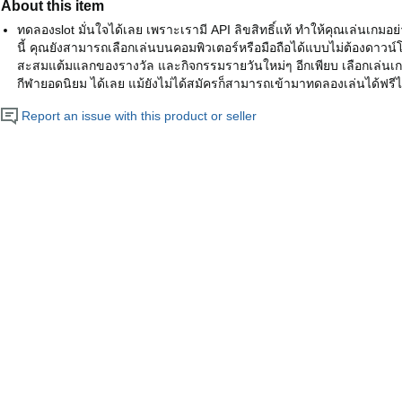
About this item
ทดลองslot มั่นใจได้เลย เพราะเรามี API ลิขสิทธิ์แท้ ทำให้คุณเล่นเกม
นี้ คุณยังสามารถเลือกเล่นบนคอมพิวเตอร์หรือมือถือได้แบบไม่ต้องดาวน
สะสมแต้มแลกของรางวัล และกิจกรรมรายวันใหม่ๆ อีกเพียบ เลือกเล่นเ
กีฬายอดนิยม ได้เลย แม้ยังไม่ได้สมัครก็สามารถเข้ามาทดลองเล่นได้ฟรีไม
Report an issue with this product or seller