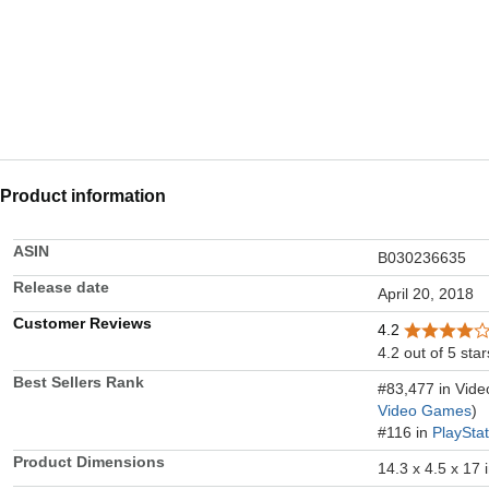
Product information
ASIN
B030236635
Release date
April 20, 2018
Customer Reviews
4.2
4.2 out of 5 star
Best Sellers Rank
#83,477 in Vid
Video Games
)
#116 in
PlaySta
Product Dimensions
14.3 x 4.5 x 17