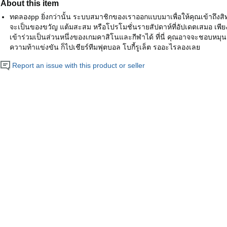
About this item
ทดลองpp ยิ่งกว่านั้น ระบบสมาชิกของเราออกแบบมาเพื่อให้คุณเข้าถึงสิทธ
จะเป็นของขวัญ แต้มสะสม หรือโปรโมชั่นรายสัปดาห์ที่อัปเดตเสมอ เพี
เข้าร่วมเป็นส่วนหนึ่งของเกมคาสิโนและกีฬาได้ ที่นี่ คุณอาจจะชอบหมุ
ความท้าแข่งขัน ก็ไปเชียร์ทีมฟุตบอล โบกี้รูเล็ต รออะไรลองเลย
Report an issue with this product or seller