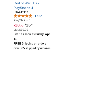
God of War Hits -
PlayStation 4
PlayStation
11,442
PlayStation 4
-18%
16
$
43
List:
$19.99
Get it as soon as
Friday, Apr
11
FREE Shipping on orders
over $35 shipped by Amazon