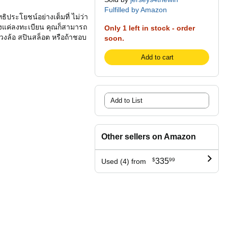
Fulfilled by Amazon
ิประโยชน์อย่างเต็มที่ ไม่ว่า
ยงแค่ลงทะเบียน คุณก็สามารถ
Only 1 left in stock - order
นวงล้อ สปินสล็อต หรือถ้าชอบ
soon.
Add to cart
Add to List
Other sellers on Amazon
$
335
99
Used (4) from