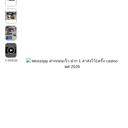
2 VIDEOS