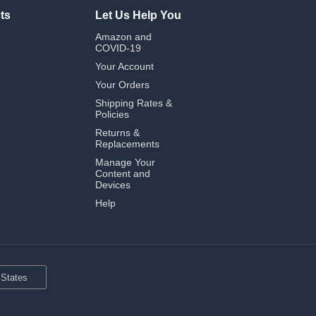
ts
Let Us Help You
Amazon and
COVID-19
Your Account
Your Orders
Shipping Rates &
Policies
Returns &
Replacements
Manage Your
Content and
Devices
Help
 States