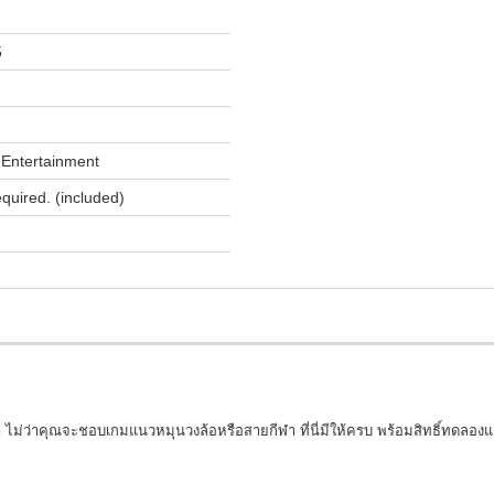
5
Entertainment
equired. (included)
ม่ว่าคุณจะชอบเกมแนวหมุนวงล้อหรือสายกีฬา ที่นี่มีให้ครบ พร้อมสิทธิ์ทดลองแล