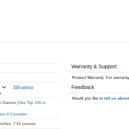
Warranty & Support
Product Warranty: For warranty
Feedback
394 ratings
s
Would you like to
tell us abou
eo Games (
See Top 100 in
tion 4 Consoles
 inches; 7.41 ounces