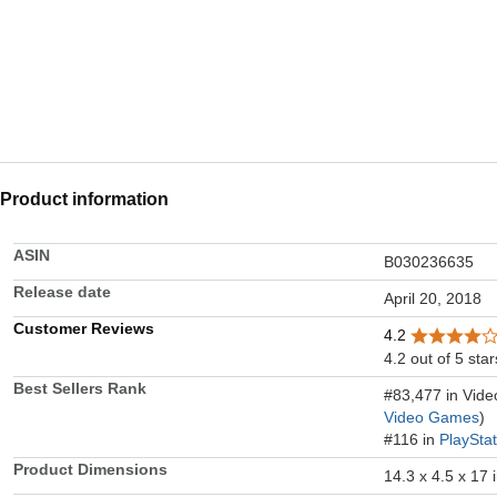
Product information
ASIN
B030236635
Release date
April 20, 2018
Customer Reviews
4.2
4.2 out of 5 star
Best Sellers Rank
#83,477 in Vid
Video Games
)
#116 in
PlaySta
Product Dimensions
14.3 x 4.5 x 17