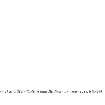
ายสัปดาห์ ที่อัปเดตใหม่ล่าสุดเสมอ เพื่อ เพิ่มความสนุกและมอบรางวัลพิเศษให้