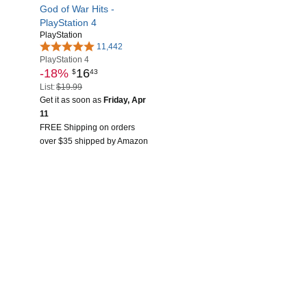
God of War Hits -
PlayStation 4
PlayStation
11,442
PlayStation 4
-18%
16
$
43
List:
$19.99
Get it as soon as
Friday, Apr
11
FREE Shipping on orders
over $35 shipped by Amazon