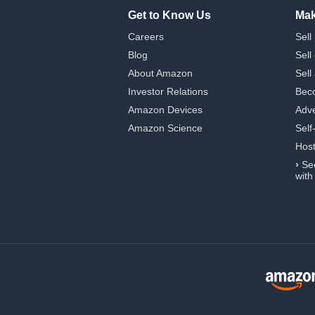
Get to Know Us
Mak
Careers
Sell
Blog
Sell
About Amazon
Sell
Investor Relations
Beco
Amazon Devices
Adve
Amazon Science
Self
Hos
›
Se
with