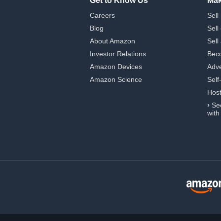
Get to Know Us
Mak
Careers
Sell
Blog
Sell
About Amazon
Sell
Investor Relations
Beco
Amazon Devices
Adve
Amazon Science
Self
Hos
›
Se
with