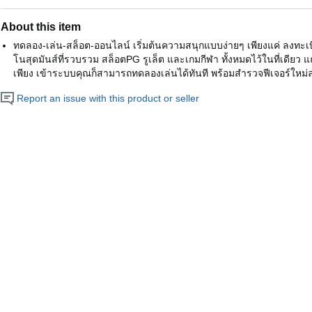
About this item
ทดลอง-เล่น-สล็อต-ออนไลน์ เริ่มต้นความสนุกแบบง่ายๆ เพียงแค่ ลงทะเบ
โนสุดมันส์ที่รวบรวม สล็อตPG รูเล็ต และเกมกีฬา ทั้งหมดไว้ในที่เดียว 
เพียง เข้าระบบคุณก็สามารถทดลองเล่นได้ทันที พร้อมสำรวจฟีเจอร์ใหม่ล่า
Report an issue with this product or seller