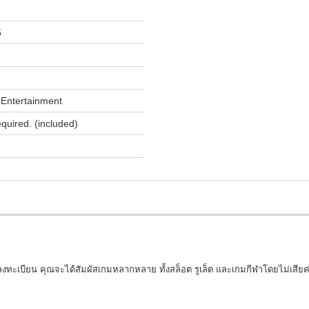
5
Entertainment
equired. (included)
ลงทะเบียน คุณจะได้สัมผัสเกมหลากหลาย ทั้งสล็อต รูเล็ต และเกมกีฬาโดยไม่เสียค่