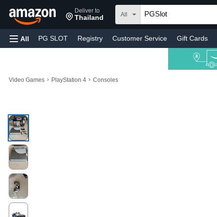
Deliver to
All
Thailand
PG SLOT
Registry
Customer Service
Gift Cards
All
›
›
Video Games
PlayStation 4
Consoles