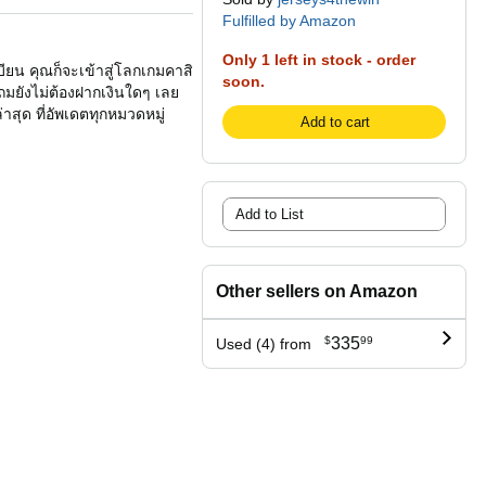
Fulfilled by Amazon
Only 1 left in stock - order
ียน คุณก็จะเข้าสู่โลกเกมคาสิ
soon.
แถมยังไม่ต้องฝากเงินใดๆ เลย
สุด ที่อัพเดตทุกหมวดหมู่
Add to cart
Add to List
Other sellers on Amazon
$
335
99
Used (4) from