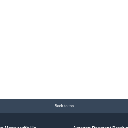
Back to top