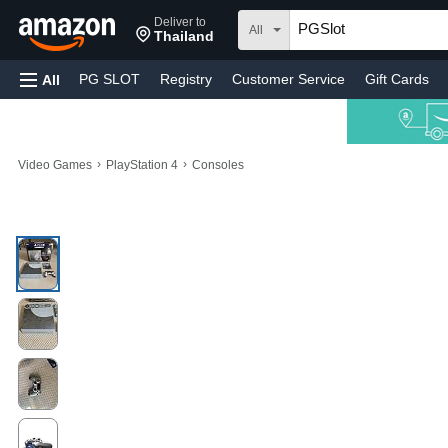
Deliver to
All
Thailand
PG SLOT
Registry
Customer Service
Gift Cards
All
›
›
Video Games
PlayStation 4
Consoles