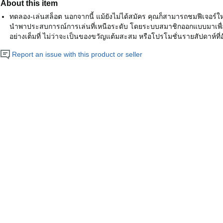
About this item
ทดลอง-เล่นสล็อต นอกจากนี้ แม้ยังไม่ได้สมัคร คุณก็สามารถชมฟีเจอร์ใ
นำพาประสบการณ์การเล่นที่เหนือระดับ โดยระบบสมาชิกออกแบบมาเพื่อใ
อย่างเต็มที่ ไม่ว่าจะเป็นของขวัญแต้มสะสม หรือโปรโมชั่นรายสัปดาห์ที
Report an issue with this product or seller