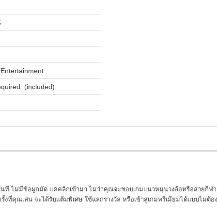
5
Entertainment
equired. (included)
ที ไม่มีข้อผูกมัด แค่คลิกเข้ามา ไม่ว่าคุณจะชอบเกมแนวหมุนวงล้อหรือสายกีฬา 
รั้งที่คุณเล่น จะได้รับแต้มพิเศษ ใช้แลกรางวัล หรือเข้าสู่เกมพรีเมียมได้แบบไม่ต้อง