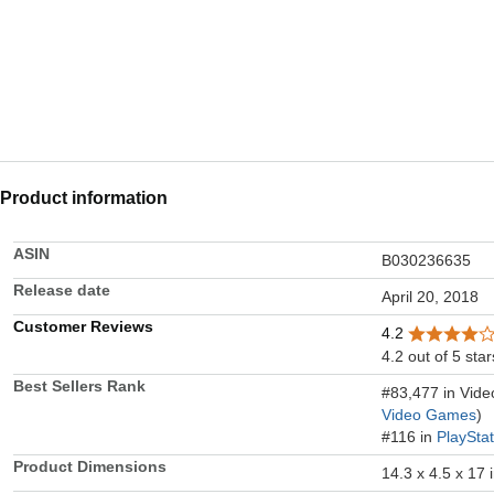
Product information
ASIN
B030236635
Release date
April 20, 2018
Customer Reviews
4.2
4.2 out of 5 star
Best Sellers Rank
#83,477 in Vid
Video Games
)
#116 in
PlaySta
Product Dimensions
14.3 x 4.5 x 17