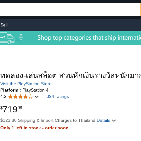
Sell
ทดลอง-เล่นสล็อต ส่วนหักเงินรางวัลหนักมาก
Visit the PlayStation Store
Platform :
PlayStation 4
4.2
394 ratings
719
$
98
$123.86 Shipping & Import Charges to Thailand
Details
Only 1 left in stock - order soon.