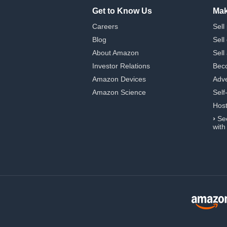
Get to Know Us
Mak
Careers
Sell
Blog
Sell
About Amazon
Sell
Investor Relations
Beco
Amazon Devices
Adve
Amazon Science
Self
Hos
›
Se
with