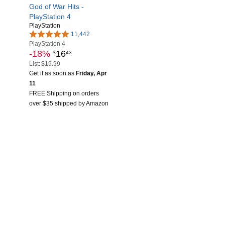
God of War Hits -
PlayStation 4
PlayStation
11,442
PlayStation 4
-18%
16
$
43
List:
$19.99
Get it as soon as
Friday, Apr
11
FREE Shipping on orders
over $35 shipped by Amazon