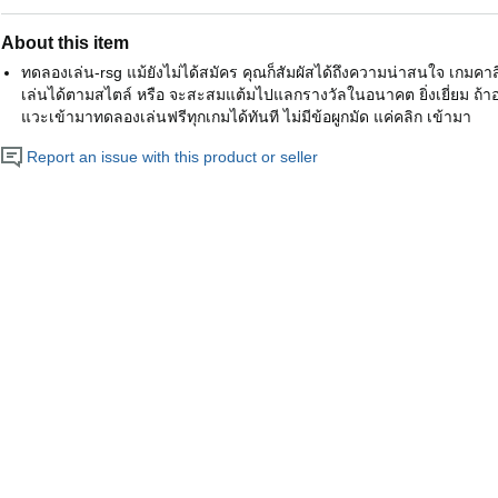
About this item
ทดลองเล่น-rsg แม้ยังไม่ได้สมัคร คุณก็สัมผัสได้ถึงความน่าสนใจ เกมคาส
เล่นได้ตามสไตล์ หรือ จะสะสมแต้มไปแลกรางวัลในอนาคต ยิ่งเยี่ยม ถ้า
แวะเข้ามาทดลองเล่นฟรีทุกเกมได้ทันที ไม่มีข้อผูกมัด แค่คลิก เข้ามา
Report an issue with this product or seller