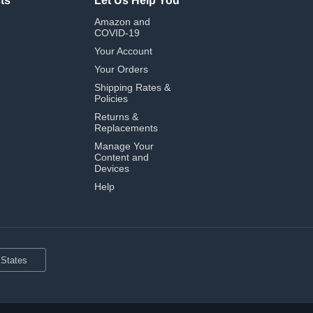
ts
Let Us Help You
Amazon and
COVID-19
Your Account
Your Orders
Shipping Rates &
Policies
Returns &
Replacements
Manage Your
Content and
Devices
Help
 States