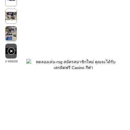
2 VIDEOS