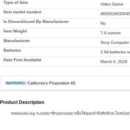
Type of item
Video Game
Item model number
465551863354
Is Discontinued By Manufacturer
No
Item Weight
7.4 ounces
Manufacturer
Sony Computer 
Batteries
2 AA batteries r
Date First Available
March 6, 2018
WARNING
:
California’s Proposition 65
Product Description
ทดลองเล่น-rsg ระบบสมาชิกออกแบบมาเพื่อให้คุณเข้าถึงสิทธิประโยชน์อย่า