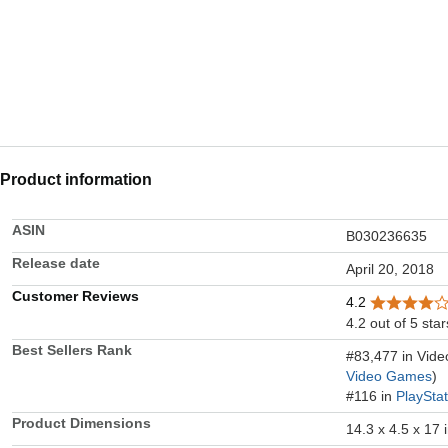
Product information
ASIN
B030236635
Release date
April 20, 2018
Customer Reviews
4.2
4.2 out of 5 star
Best Sellers Rank
#83,477 in Vid
Video Games
)
#116 in
PlaySta
Product Dimensions
14.3 x 4.5 x 17