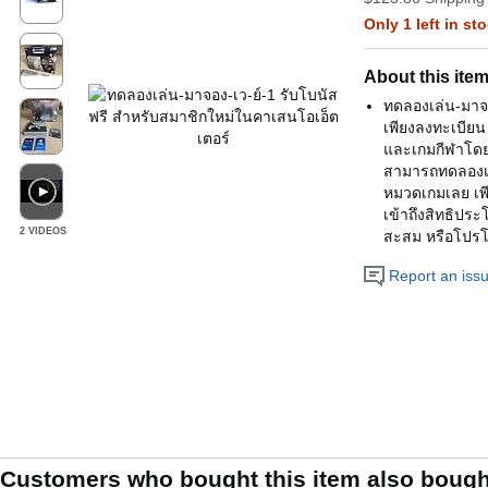
Only 1 left in st
About this ite
ทดลองเล่น-มาจอ
เพียงลงทะเบียน
และเกมกีฬาโดยไ
สามารถทดลองเล่
หมวดเกมเลย เพ
เข้าถึงสิทธิประ
2 VIDEOS
สะสม หรือโปรโม
Report an issue
Customers who bought this item also bough