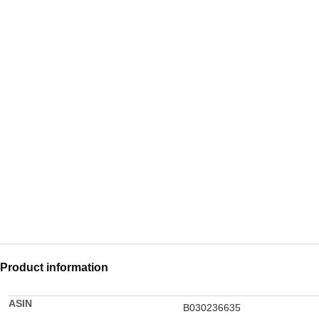
Product information
ASIN
B030236635