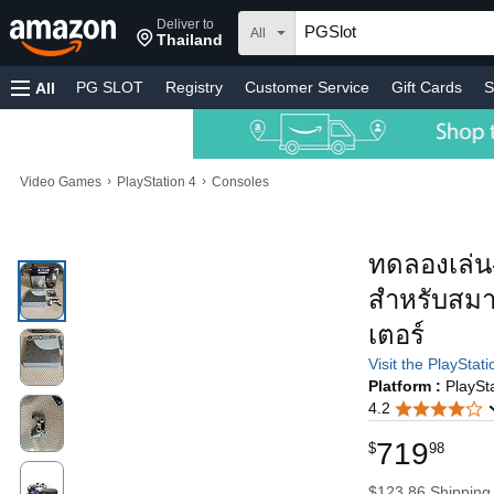
Deliver to
All
Thailand
PG SLOT
Registry
Customer Service
Gift Cards
S
All
›
›
Video Games
PlayStation 4
Consoles
ทดลองเล่น-
สำหรับสมา
เตอร์
Visit the PlayStat
Platform :
PlaySt
4.2
719
$
98
$123.86 Shipping