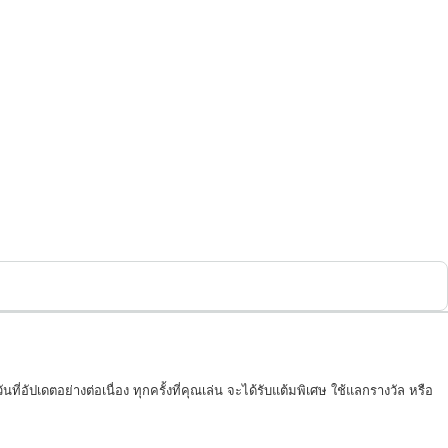
่อัปเดตอย่างต่อเนื่อง ทุกครั้งที่คุณเล่น จะได้รับแต้มพิเศษ ใช้แลกรางวัล หรือ