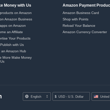
e Money with Us
Amazon Payment Produc
 products on Amazon
Amazon Business Card
 on Amazon Business
Shop with Points
 apps on Amazon
Reload Your Balance
me an Affiliate
Amazon Currency Converter
rtise Your Products
-Publish with Us
t an Amazon Hub
e More Make Money
 Us
English
$
USD - U.S. Dollar
United