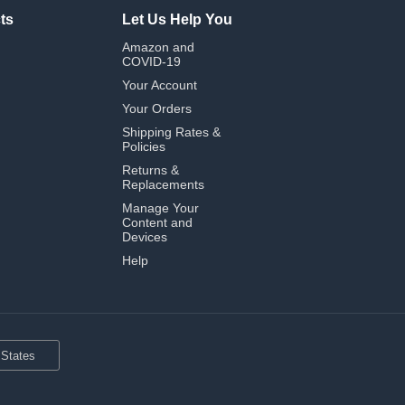
ts
Let Us Help You
Amazon and
COVID-19
Your Account
Your Orders
Shipping Rates &
Policies
Returns &
Replacements
Manage Your
Content and
Devices
Help
 States