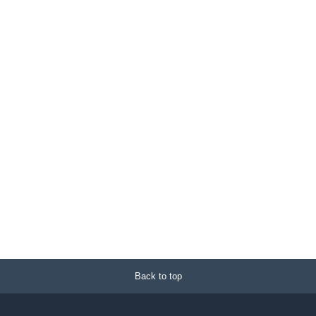
Back to top