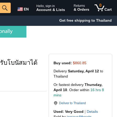
0
Returns
Hello, sign in
EN
& Orders
Cart
Account & Lists
Get free shipping to Thailand
รับโบนัสมาได้
Buy used:
$860.85
Delivery
Saturday, April 12
to
Thailand
Or fastest delivery
Thursday,
April 10
. Order within
16 hrs 8
mins
Deliver to
Thailand
Used: Very Good
|
Details
Sold by
jerseys4thewin