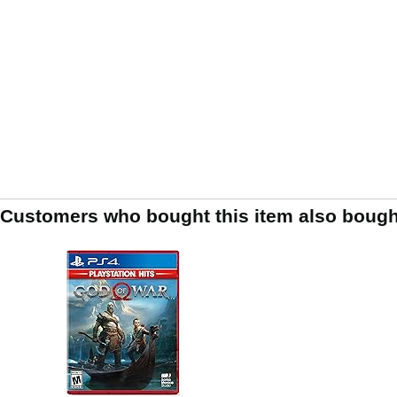
Customers who bought this item also bough