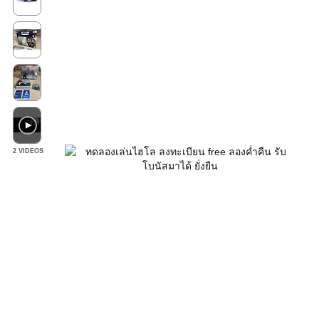
2 VIDEOS