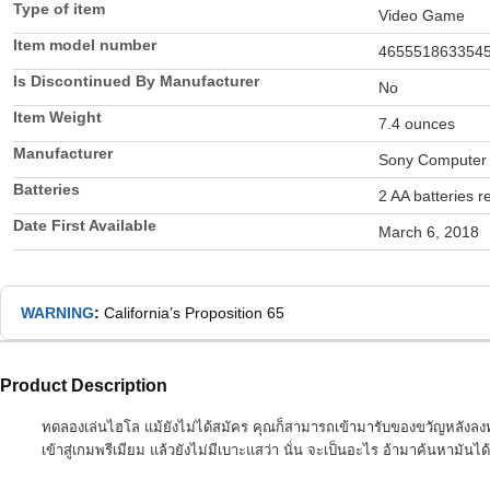
Type of item
Video Game
Item model number
465551863354
Is Discontinued By Manufacturer
No
Item Weight
7.4 ounces
Manufacturer
Sony Computer 
Batteries
2 AA batteries r
Date First Available
March 6, 2018
WARNING
:
California’s Proposition 65
Product Description
ทดลองเล่นไฮโล แม้ยังไม่ได้สมัคร คุณก็สามารถเข้ามารับของขวัญหลังลงทะเบีย
เข้าสู่เกมพรีเมียม แล้วยังไม่มีเบาะแสว่า นั่น จะเป็นอะไร อ้ามาค้นหามันได้