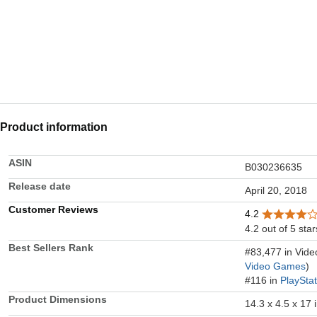
Product information
ASIN
B030236635
Release date
April 20, 2018
Customer Reviews
4.2
4.2 out of 5 star
Best Sellers Rank
#83,477 in Vid
Video Games
)
#116 in
PlaySta
Product Dimensions
14.3 x 4.5 x 17