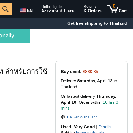
0
Returns
Hello, sign in
EN
& Orders
Cart
Account & Lists
Get free shipping to Thailand
ท สำหรับการใช้
Buy used:
$860.85
Delivery
Saturday, April 12
to
Thailand
Or fastest delivery
Thursday,
April 10
. Order within
16 hrs 8
mins
Deliver to
Thailand
Used: Very Good
|
Details
Sold by
jerseys4thewin