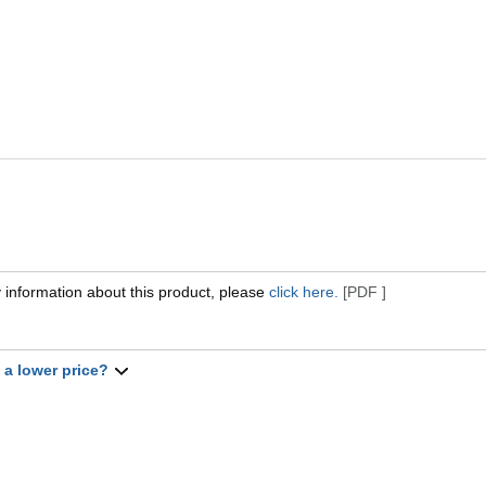
 information about this product, please
click here.
[PDF ]
t a lower price?