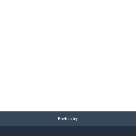
Back to top