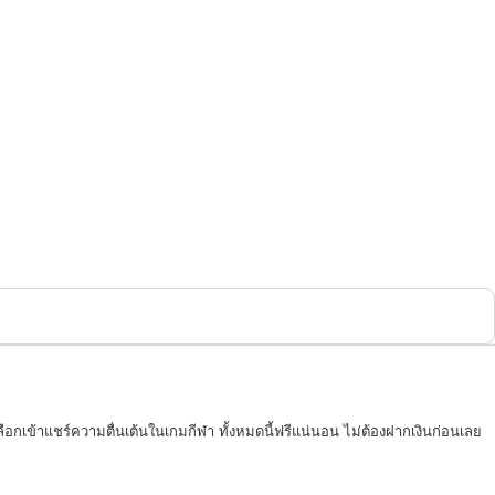
ือกเข้าแชร์ความตื่นเต้นในเกมกีฬา ทั้งหมดนี้ฟรีแน่นอน ไม่ต้องฝากเงินก่อนเลย