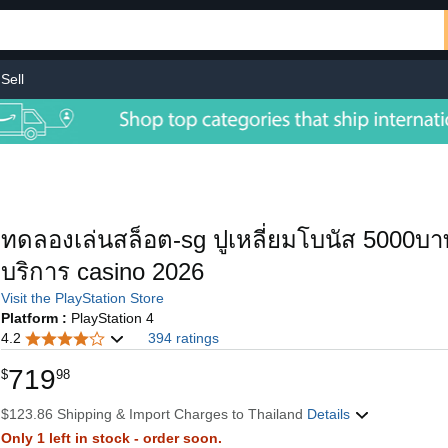
Sell
ทดลองเล่นสล็อต-sg ปูเหลี่ยมโบนัส 5000บา
บริการ casino 2026
Visit the PlayStation Store
Platform :
PlayStation 4
4.2
394 ratings
719
$
98
$123.86 Shipping & Import Charges to Thailand
Details
Only 1 left in stock - order soon.