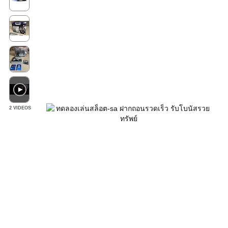
2 VIDEOS