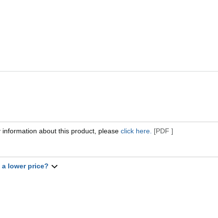
 information about this product, please
click here.
[PDF ]
t a lower price?