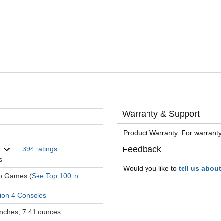
Warranty & Support
Product Warranty: For warranty
Feedback
394 ratings
s
Would you like to
tell us abou
eo Games (
See Top 100 in
tion 4 Consoles
 inches; 7.41 ounces