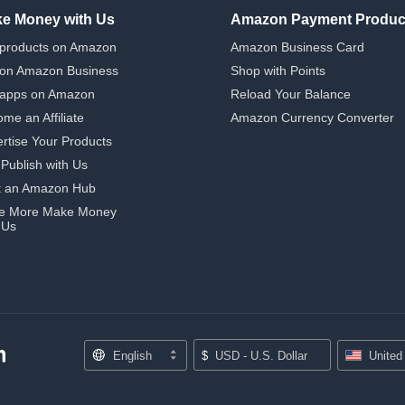
e Money with Us
Amazon Payment Produc
 products on Amazon
Amazon Business Card
 on Amazon Business
Shop with Points
 apps on Amazon
Reload Your Balance
me an Affiliate
Amazon Currency Converter
rtise Your Products
-Publish with Us
t an Amazon Hub
e More Make Money
 Us
English
$
USD - U.S. Dollar
United