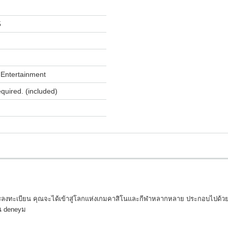
5
Entertainment
equired. (included)
รลงทะเบียน คุณจะได้เข้าสู่โลกแห่งเกมคาสิโนและกีฬาหลากหลาย ประกอบไปด้วยสล็อ
่น deneyม