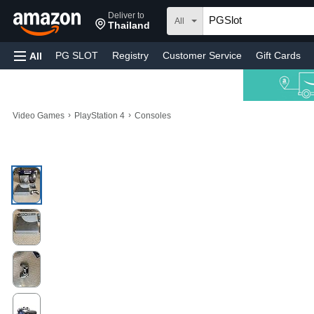
Deliver to
All
Thailand
PG SLOT
Registry
Customer Service
Gift Cards
All
›
›
Video Games
PlayStation 4
Consoles