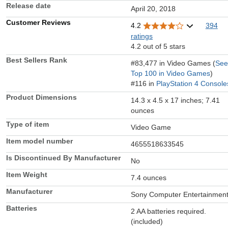
Release date
April 20, 2018
Customer Reviews
4.2
394
ratings
4.2 out of 5 stars
Best Sellers Rank
#83,477 in Video Games (
See
Top 100 in Video Games
)
#116 in
PlayStation 4 Console
Product Dimensions
14.3 x 4.5 x 17 inches; 7.41
ounces
Type of item
Video Game
Item model number
4655518633545
Is Discontinued By Manufacturer
No
Item Weight
7.4 ounces
Manufacturer
Sony Computer Entertainmen
Batteries
2 AA batteries required.
(included)