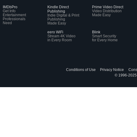
IMDbPro
Kindle Direct
Prime Video Direct
Get Info
Video Distribution
Publishing
Entertainment
Made Easy
Indie Digital & Print
Professionals
Publishing
Need
Made Easy
eero WiFi
Blink
Stream 4K Video
Smart Security
in Every Room
for Every Home
Conditions of Use
Privacy Notice
Cons
© 1996-2025, 