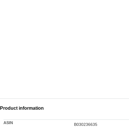
Product information
ASIN
B030236635