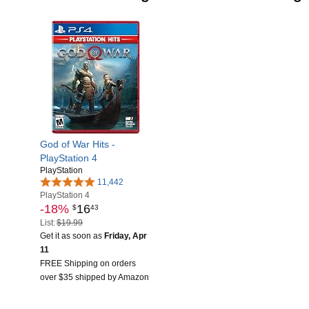
God of War Hits -
PlayStation 4
PlayStation
11,442
PlayStation 4
-18%
16
$
43
List:
$19.99
Get it as soon as
Friday, Apr
11
FREE Shipping on orders
over $35 shipped by Amazon