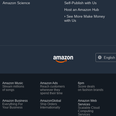
Amazon Science
Self-Publish with Us
Host an Amazon Hub
›
See More Make Money
with Us
English
Amazon Music
Amazon Ads
6pm
Stream millions
Reach customers
Score deals
of songs
wherever they
on fashion brands
spend their time
Amazon Business
AmazonGlobal
Amazon Web
Everything For
Ship Orders
Services
Your Business
Internationally
Scalable Cloud
Computing
Services