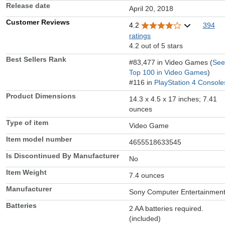
Release date
April 20, 2018
Customer Reviews
4.2
394
ratings
4.2 out of 5 stars
Best Sellers Rank
#83,477 in Video Games (
See
Top 100 in Video Games
)
#116 in
PlayStation 4 Console
Product Dimensions
14.3 x 4.5 x 17 inches; 7.41
ounces
Type of item
Video Game
Item model number
4655518633545
Is Discontinued By Manufacturer
No
Item Weight
7.4 ounces
Manufacturer
Sony Computer Entertainmen
Batteries
2 AA batteries required.
(included)