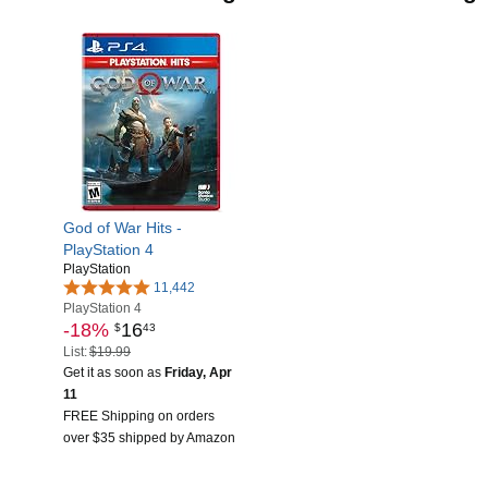
God of War Hits -
PlayStation 4
PlayStation
11,442
PlayStation 4
-18%
16
$
43
List:
$19.99
Get it as soon as
Friday, Apr
11
FREE Shipping on orders
over $35 shipped by Amazon