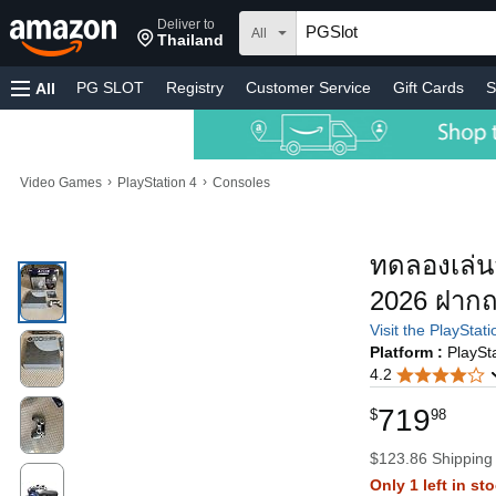
Deliver to
All
Thailand
PG SLOT
Registry
Customer Service
Gift Cards
S
All
›
›
Video Games
PlayStation 4
Consoles
ทดลองเล่น
2026 ฝากถอ
Visit the PlayStat
Platform :
PlaySt
4.2
719
$
98
$123.86 Shipping
Only 1 left in st