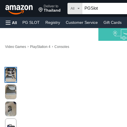
Deliver to
All
Thailand
PG SLOT
Registry
Customer Service
Gift Cards
All
›
›
Video Games
PlayStation 4
Consoles