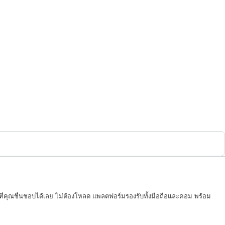
กมที่คุณชื่นชอบได้เลย ไม่ต้องโหลด แพลตฟอร์มรองรับทั้งมือถือและคอม พร้อม