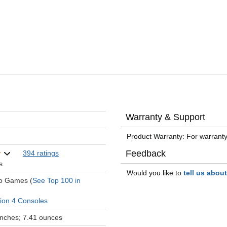
Warranty & Support
Product Warranty: For warranty
Feedback
394 ratings
s
Would you like to
tell us abou
eo Games (
See Top 100 in
tion 4 Consoles
 inches; 7.41 ounces