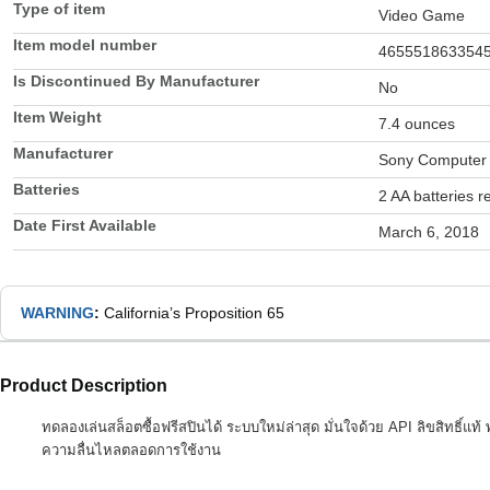
Type of item
Video Game
Item model number
465551863354
Is Discontinued By Manufacturer
No
Item Weight
7.4 ounces
Manufacturer
Sony Computer 
Batteries
2 AA batteries r
Date First Available
March 6, 2018
WARNING
:
California’s Proposition 65
Product Description
ทดลองเล่นสล็อตซื้อฟรีสปินได้ ระบบใหม่ล่าสุด มั่นใจด้วย API ลิขสิทธิ์แ
ความลื่นไหลตลอดการใช้งาน