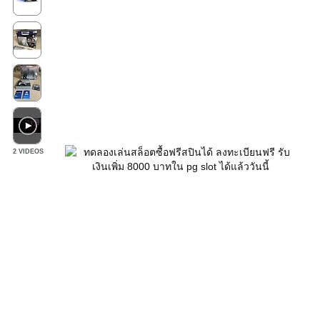
2 VIDEOS