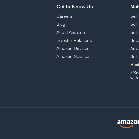
Get to Know Us
Mak
Careers
Sell
Blog
Sell
About Amazon
Sell
Investor Relations
Beco
Amazon Devices
Adve
Amazon Science
Self
Hos
›
Se
with