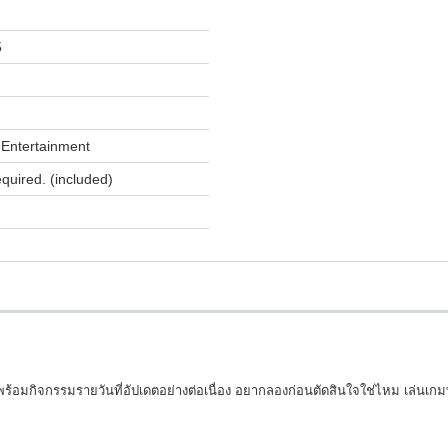
5
Entertainment
equired. (included)
ท้ พร้อมกิจกรรมรายวันที่อัปเดตอย่างต่อเนื่อง อยากลองก่อนตัดสินใจใช่ไหม เล่นเ