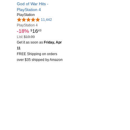
God of War Hits -
PlayStation 4
PlayStation
11,442
PlayStation 4
-18%
16
$
43
List:
$19.99
Get it as soon as
Friday, Apr
11
FREE Shipping on orders
over $35 shipped by Amazon