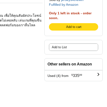
Fulfilled by Amazon
Only 1 left in stock - order
 เพื่อให้คุณสัมผัสประโยชน์
soon.
ไม่เคยหลับ เล่นเกมที่คุณชื่น
แพลตฟอร์มของเราลื่นไหล
Add to cart
Add to List
Other sellers on Amazon
$
335
99
Used (4) from