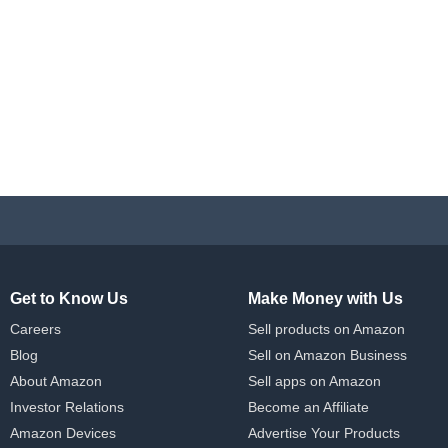
Get to Know Us
Make Money with Us
Careers
Sell products on Amazon
Blog
Sell on Amazon Business
About Amazon
Sell apps on Amazon
Investor Relations
Become an Affiliate
Amazon Devices
Advertise Your Products