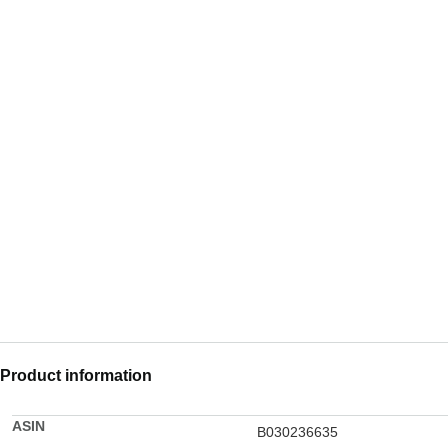
Product information
ASIN
B030236635