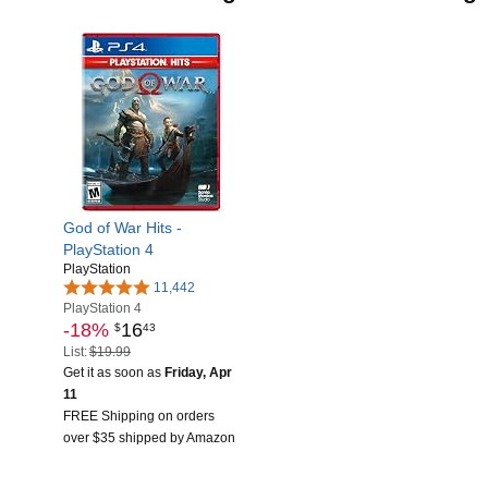
God of War Hits -
PlayStation 4
PlayStation
11,442
PlayStation 4
-18%
16
$
43
List:
$19.99
Get it as soon as
Friday, Apr
11
FREE Shipping on orders
over $35 shipped by Amazon