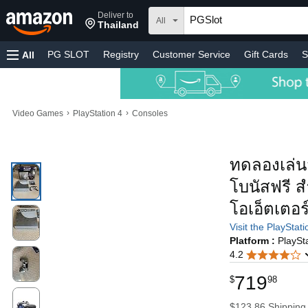
Deliver to
All
Thailand
PG SLOT
Registry
Customer Service
Gift Cards
S
All
›
›
Video Games
PlayStation 4
Consoles
ทดลองเล่น
โบนัสฟรี 
โอเอ็ตเตอร
Visit the PlayStat
Platform :
PlaySt
4.2
719
$
98
$123.86 Shipping