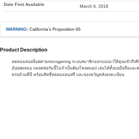
Date First Available
March 6, 2018
WARNING
:
California’s Proposition 65
Product Description
ทดลองเล่นสล็อตค่ายmicrogaming ระบบสมาชิกออกแบบมาให้คุณเข้าถึงสิทธิ
อัปเดตเสมอ แพลตฟอร์มนี้ไม่จำเป็นต้องโหลดแอป เล่นได้ทั้งบนมือถือแล
ครบถ้วนที่นี่ พร้อมสิทธิ์ทดลองเล่นฟรี และของขวัญหลังลงทะเบียน