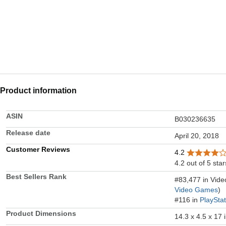
Product information
ASIN
B030236635
Release date
April 20, 2018
Customer Reviews
4.2
4.2 out of 5 star
Best Sellers Rank
#83,477 in Vid
Video Games
)
#116 in
PlaySta
Product Dimensions
14.3 x 4.5 x 17