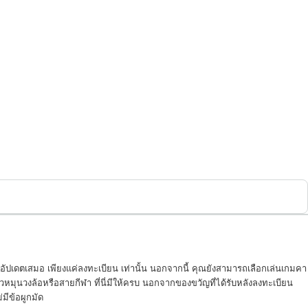
อัปเดตเสมอ เพียงแค่ลงทะเบียน เท่านั้น นอกจากนี้ คุณยังสามารถเลือกเล่นเกมคา
ุนวงล้อหรือสายกีฬา ที่นี่มีให้ครบ นอกจากของขวัญที่ได้รับหลังลงทะเบียน
่มีข้อผูกมัด