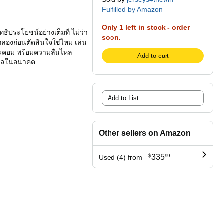
Fulfilled by Amazon
Only 1 left in stock - order
ิประโยชน์อย่างเต็มที่ ไม่ว่า
soon.
ลองก่อนตัดสินใจใช่ไหม เล่น
ละคอม พร้อมความลื่นไหล
Add to cart
วัลในอนาคต
Add to List
Other sellers on Amazon
$
335
99
Used (4) from