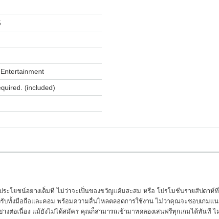
5
Entertainment
equired. (included)
ระโยชน์อย่างเต็มที่ ไม่ว่าจะเป็นของขวัญแต้มสะสม หรือ โปรโมชั่นรายสัปดาห์ที่
ับทั้งมือถือและคอม พร้อมความลื่นไหลตลอดการใช้งาน ไม่ว่าคุณจะชอบเกมแนวหม
ย่างต่อเนื่อง แม้ยังไม่ได้สมัคร คุณก็สามารถเข้ามาทดลองเล่นฟรีทุกเกมได้ทันที ไม