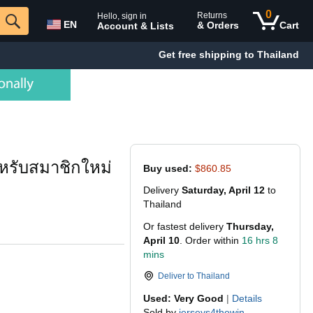
0
Returns
Hello, sign in
EN
& Orders
Cart
Account & Lists
Get free shipping to Thailand
หรับสมาชิกใหม่
Buy used:
$860.85
Delivery
Saturday, April 12
to
Thailand
Or fastest delivery
Thursday,
April 10
. Order within
16 hrs 8
mins
Deliver to
Thailand
Used: Very Good
|
Details
Sold by
jerseys4thewin