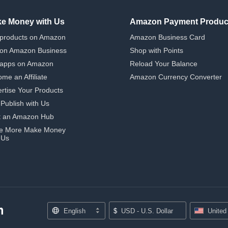
e Money with Us
Amazon Payment Produc
 products on Amazon
Amazon Business Card
 on Amazon Business
Shop with Points
 apps on Amazon
Reload Your Balance
me an Affiliate
Amazon Currency Converter
rtise Your Products
-Publish with Us
t an Amazon Hub
e More Make Money
 Us
English
$
USD - U.S. Dollar
United