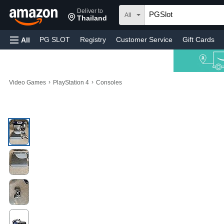
Deliver to
All
Thailand
PG SLOT
Registry
Customer Service
Gift Cards
All
›
›
Video Games
PlayStation 4
Consoles