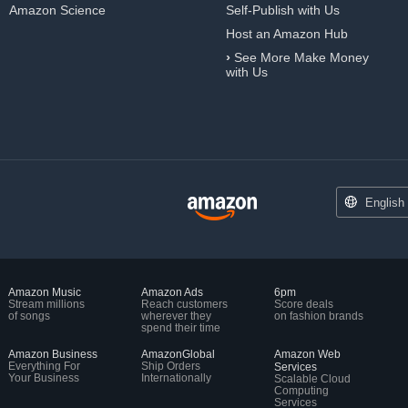
Amazon Science
Self-Publish with Us
Host an Amazon Hub
›
See More Make Money
with Us
English
Amazon Music
Amazon Ads
6pm
Stream millions
Reach customers
Score deals
of songs
wherever they
on fashion brands
spend their time
Amazon Business
AmazonGlobal
Amazon Web
Everything For
Ship Orders
Services
Your Business
Internationally
Scalable Cloud
Computing
Services