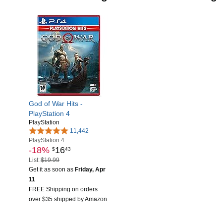
God of War Hits -
PlayStation 4
PlayStation
11,442
PlayStation 4
-18%
16
$
43
List:
$19.99
Get it as soon as
Friday, Apr
11
FREE Shipping on orders
over $35 shipped by Amazon