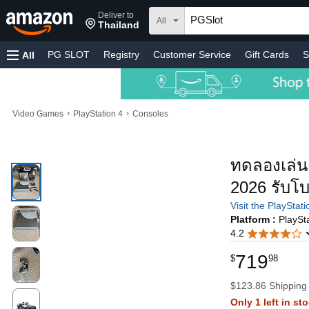
Deliver to
All
Thailand
PG SLOT
Registry
Customer Service
Gift Cards
S
All
›
›
Video Games
PlayStation 4
Consoles
ทดลองเล่น
2026 รับโบ
Visit the PlayStat
Platform :
PlaySt
4.2
719
$
98
$123.86 Shipping
Only 1 left in st